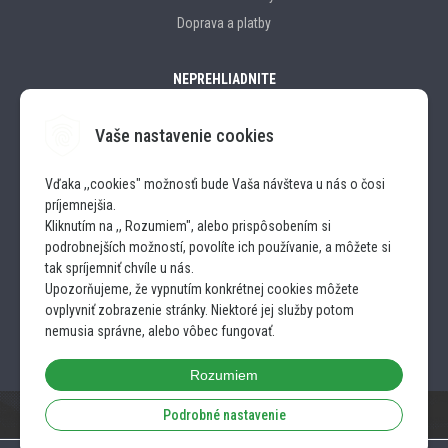
Doprava a platby
NEPREHLIADNITE
Vaše nastavenie cookies
Značky
Vďaka ,,cookies" možnosťi bude Vaša návšteva u nás o čosi
príjemnejšia.
SLEDUJTE NÁS
Kliknutím na ,, Rozumiem", alebo prispôsobením si
podrobnejších možností, povolíte ich používanie, a môžete si
INSTAGRAM
tak spríjemniť chvíle u nás.
Upozorňujeme, že vypnutím konkrétnej cookies môžete
ovplyvniť zobrazenie stránky. Niektoré jej služby potom
FACEBOOK
nemusia správne, alebo vôbec fungovať.
Rozumiem
Podrobné nastavenie