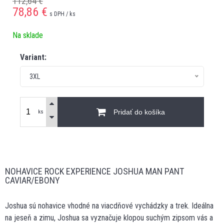
112,64 €
78,86
€
s DPH / ks
Na sklade
Variant:
3XL
Pridať do košíka
ks
NOHAVICE ROCK EXPERIENCE JOSHUA MAN PANT
CAVIAR/EBONY
Joshua sú nohavice vhodné na viacdňové vychádzky a trek. Ideálna
na jeseň a zimu, Joshua sa vyznačuje klopou suchým zipsom vás a