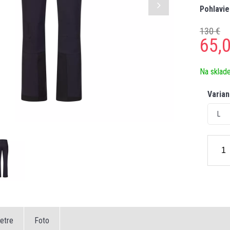
Pohlavie
130 €
65,
Na sklad
Varian
L
etre
Foto