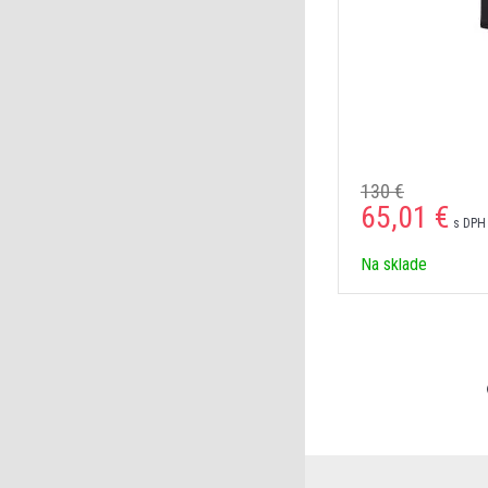
130 €
65,01 €
s DPH 
Na sklade