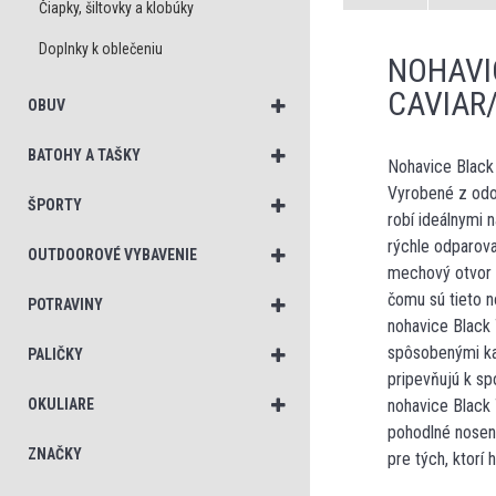
Čiapky, šiltovky a klobúky
Doplnky k oblečeniu
NOHAVI
CAVIAR
OBUV
BATOHY A TAŠKY
Nohavice Black
Vyrobené z odol
ŠPORTY
robí ideálnymi 
rýchle odparova
OUTDOOROVÉ VYBAVENIE
mechový otvor s
čomu sú tieto n
POTRAVINY
nohavice Black 
spôsobenými ka
PALIČKY
pripevňujú k sp
OKULIARE
nohavice Black 
pohodlné noseni
ZNAČKY
pre tých, ktorí 