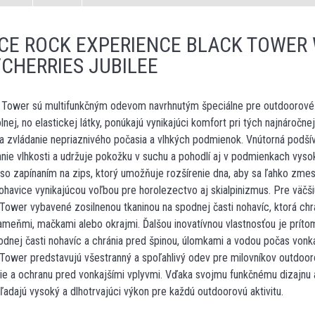
CE ROCK EXPERIENCE BLACK TOWER
/CHERRIES JUBILEE
 Tower sú multifunkčným odevom navrhnutým špeciálne pre outdoorové a
nej, no elastickej látky, ponúkajú vynikajúci komfort pri tých najnáročne
na zvládanie nepriaznivého počasia a vlhkých podmienok. Vnútorná podšív
nie vlhkosti a udržuje pokožku v suchu a pohodlí aj v podmienkach vys
o zapínaním na zips, ktorý umožňuje rozšírenie dna, aby sa ľahko zmes
ohavice vynikajúcou voľbou pre horolezectvo aj skialpinizmus. Pre väčši
Tower vybavené zosilnenou tkaninou na spodnej časti nohavíc, ktorá chrá
meňmi, mačkami alebo okrajmi. Ďalšou inovatívnou vlastnosťou je príto
odnej časti nohavíc a chránia pred špinou, úlomkami a vodou počas vonk
Tower predstavujú všestranný a spoľahlivý odev pre milovníkov outdoorov
e a ochranu pred vonkajšími vplyvmi. Vďaka svojmu funkčnému dizajnu a
hľadajú vysoký a dlhotrvajúci výkon pre každú outdoorovú aktivitu.