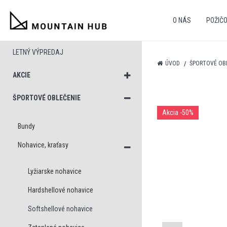
O NÁS
POŽIČ
LETNÝ VÝPREDAJ
ÚVOD
ŠPORTOVÉ OB
AKCIE
ŠPORTOVÉ OBLEČENIE
Akcia
-50%
Bundy
Nohavice, kraťasy
Lyžiarske nohavice
Hardshellové nohavice
Softshellové nohavice