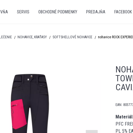
OVŇA
SERVIS
OBCHODNÉ PODMIENKY
PREDAJŇA
FACEBOOK
LEČENIE
NOHAVICE, KRAŤASY
SOFTSHELLOVÉ NOHAVICE
nohavice ROCK EXPERI
NOH
TOW
CAVI
EAN:
80577
Materiál
PFC FREE
PL 5% E