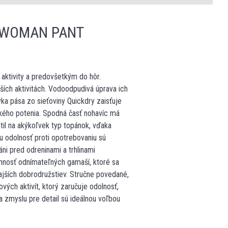
 WOMAN PANT
ktivity a predovšetkým do hôr.
jších aktivitách. Vodoodpudivá úprava ich
ka pása zo sieťoviny Quickdry zaisťuje
okého potenia. Spodná časť nohavíc má
til na akýkoľvek typ topánok, vďaka
u odolnosť proti opotrebovaniu sú
ni pred odreninami a trhlinami
mnosť odnímateľných gamaší, ktoré sa
ajších dobrodružstiev. Stručne povedané,
ých aktivít, ktorý zaručuje odolnosť,
 zmyslu pre detail sú ideálnou voľbou