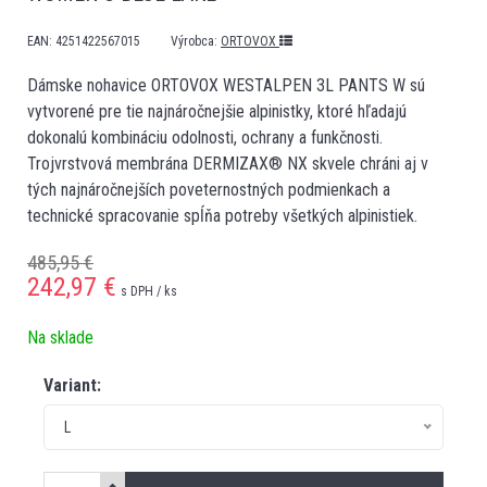
EAN:
4251422567015
Výrobca:
ORTOVOX
Dámske nohavice ORTOVOX WESTALPEN 3L PANTS W sú
vytvorené pre tie najnáročnejšie alpinistky, ktoré hľadajú
dokonalú kombináciu odolnosti, ochrany a funkčnosti.
Trojvrstvová membrána DERMIZAX® NX skvele chráni aj v
tých najnáročnejších poveternostných podmienkach a
technické spracovanie spĺňa potreby všetkých alpinistiek.
485,95 €
242,97
€
s DPH / ks
Na sklade
Variant:
L