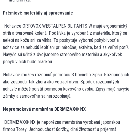
Prémiové materiály aj spracovanie
Nohavice ORTOVOX WESTALPEN 3L PANTS W majú ergonomický
strih a tvarované kolená. Podšívka je vyrobená z materiálu, ktorý sa
nelepí na kožu ani za vlhka. To poskytuje výbornú pohyblivosť a
nohavice sa nebudú lepiť ani pri náročnej aktivite, keď sa veľmi potíš.
Navyše sú ušité z dvojsmerne strečového materiálu a akýkoľvek
pohyb v nich bude hračkou.
Nohavice môžeš rozopnúť pomocou 3 bočného zipsu. Rozopneš ich
ako zospodu, tak zhora ako vetrací otvor. Spodok rozopnutých
nohavíc môžeš poistiť pomocou kovového cvoku. Zipsy majú navyše
zámky a samovoľne sa nerozopínajú.
Nepremokavá membrána DERMIZAX® NX
DERMIZAX® NX je neporézna membrána vyrobená japonskou
firmou Torey. Jednoduchosť údržby, dlhá životnosť a príjemná