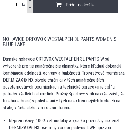
Pridať do košíka
ks
NOHAVICE ORTOVOX WESTALPEN 3L PANTS WOMEN'S
BLUE LAKE
Dámske nohavice ORTOVOX WESTALPEN 3L PANTS W sú
vytvorené pre tie najnáročnejšie alpinistky, ktoré hľadajú dokonalú
kombináciu odolnosti, ochrany a funkčnosti. Trojvrstvová membrána
DERMIZAX® NX skvele chráni aj v tých najnáročnejších
poveternostných podmienkach a technické spracovanie spĺňa
potreby všetkých alpinistiek. Pružný športový strih navyše zaistí, že
ti nebude brániť v pohybe ani v tých najextrémnejších krokoch na
skale, v ľade alebo v mixovom teréne.
Nepremokavý, 100% vetruodolný a vysoko priedušný materiál
DERMIZAX® NX ošetrený vodeodpudivou DWR úpravou.