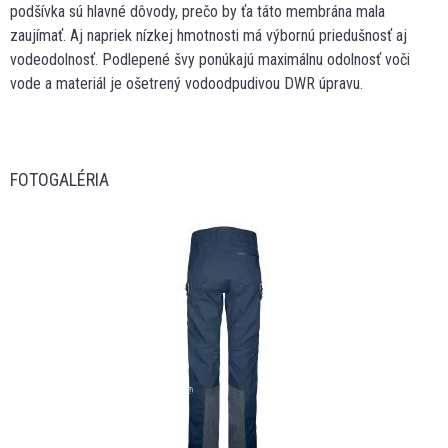
podšívka sú hlavné dôvody, prečo by ťa táto membrána mala
zaujímať. Aj napriek nízkej hmotnosti má výbornú priedušnosť aj
vodeodolnosť. Podlepené švy ponúkajú maximálnu odolnosť voči
vode a materiál je ošetrený vodoodpudivou DWR úpravu.
FOTOGALÉRIA