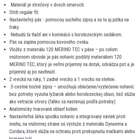
Materiál je strečový v dvoch smeroch.
Strih regular fit.
Nastaviteľný pás - pomocou suchého zipsu a sú tu aj pútka na
traky.
Nebudú ťa tlačiť ani v kominácii s horolezeckým sedákom.
Pás sa zapína pomocou kovového cvoku.
Vložky z materiálu 120 MERINO TEC v páse – po celom
vnútornom obvode je pás nohavíc podšitý materiálom 120
MERINO TEC, ktorý je veľmi príjemný na dotyk, odvádza pot a je
príjemný aj po navlhnutí.
2 vrecká na ruky, 1 zadné vrecko a 1 vrecko na stehne.
3-cestné bočné zipsy – umožňujú oblečenie/vyzlečenie nohavíc
bez potreby vyzutia lyžiarok alebo horolezeckej obuvi, tiež slúžia
ako vetracie otvory (ľahko sa nastavujú podľa potreby)
Anatomicky tvarovaná oblasť kolien.
Nastaviteľná šírka spodku nohavíc a integrovaný návlek proti
snehu, na vnútornej strane sú výstuže z materiálu Dyneema a
Cordura, ktoré slúžia na ochranu proti prekopnutiu mačkami alebo
hranami lyží.