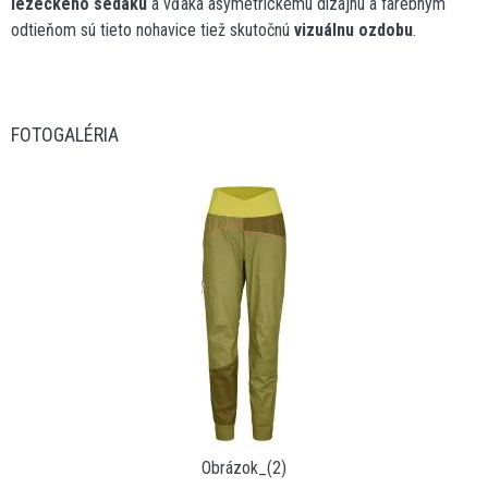
lezeckého sedáku
a vďaka asymetrickému dizajnu a farebným
odtieňom sú tieto nohavice tiež skutočnú
vizuálnu ozdobu
.
FOTOGALÉRIA
Obrázok_(2)