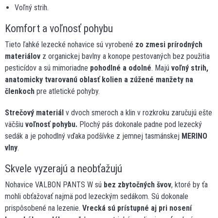
Voľný strih.
Komfort a voľnosť pohybu
Tieto ľahké lezecké nohavice sú vyrobené
zo zmesi prírodných
materiálov
z organickej bavlny a konope pestovaných bez použitia
pesticídov a sú mimoriadne
pohodlné a odolné
. Majú
voľný strih,
anatomicky tvarovanú oblasť kolien a zúžené manžety na
členkoch
pre atletické pohyby.
Strečový materiál
v dvoch smeroch a klin v rozkroku zaručujú ešte
väčšiu
voľnosť pohybu.
Plochý pás dokonale padne pod lezecký
sedák a je pohodlný vďaka podšívke z jemnej tasmánskej
MERINO
vlny
.
Skvele vyzerajú a neobťažujú
Nohavice VALBON PANTS W sú
bez zbytočných švov
, ktoré by ťa
mohli obťažovať najmä pod lezeckým sedákom. Sú dokonale
prispôsobené na lezenie.
Vrecká sú prístupné aj pri nosení