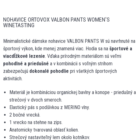
NOHAVICE ORTOVOX VALBON PANTS WOMEN'S
WINETASTING
Minimalistické dámske nohavice VALBON PANTS W sú navrhnuté na
športový výkon, kde menej znamená viac. Hodia sa na
športové a
viacdĺžkové lezenie
. Vďaka prírodným materiálom sú veľmi
pohodlné a priedušné
a v kombinácii s voľným strihom
zabezpečujú
dokonalé pohodlie
pri všetkých športových
aktivitách.
Materiál je kombináciou organickej bavlny a konope - priedušný a
strečový v dvoch smeroch.
Elastický pás s podšívkou z MERINO vlny.
2 bočné vrecká.
1 vrecko na stehne na zips.
Anatomicky tvarovaná oblasť kolien.
Strečový nastaviteľný lem okolo kotníkov.