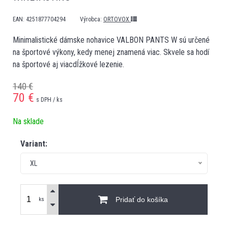
EAN:
4251877704294
Výrobca:
ORTOVOX
Minimalistické dámske nohavice VALBON PANTS W sú určené
na športové výkony, kedy menej znamená viac. Skvele sa hodí
na športové aj viacdĺžkové lezenie.
140 €
70
€
s DPH / ks
Na sklade
Variant:
XL
Pridať do košíka
ks