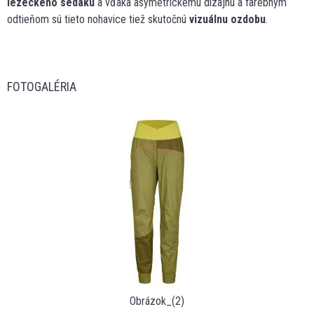
lezeckého sedáku
a vďaka asymetrickému dizajnu a farebným
odtieňom sú tieto nohavice tiež skutočnú
vizuálnu ozdobu
.
FOTOGALÉRIA
Obrázok_(2)