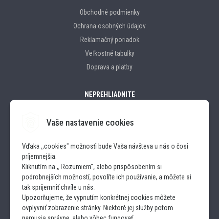
Obchodné podmienky
Ochrana osobných údajov
Reklamačný poriadok
Veľkostné tabulky
Doprava a platby
NEPREHLIADNITE
Vaše nastavenie cookies
Značky
Vďaka ,,cookies" možnosťi bude Vaša návšteva u nás o čosi
príjemnejšia.
SLEDUJTE NÁS
Kliknutím na ,, Rozumiem", alebo prispôsobením si
podrobnejších možností, povolíte ich používanie, a môžete si
INSTAGRAM
tak spríjemniť chvíle u nás.
Upozorňujeme, že vypnutím konkrétnej cookies môžete
ovplyvniť zobrazenie stránky. Niektoré jej služby potom
FACEBOOK
nemusia správne, alebo vôbec fungovať.