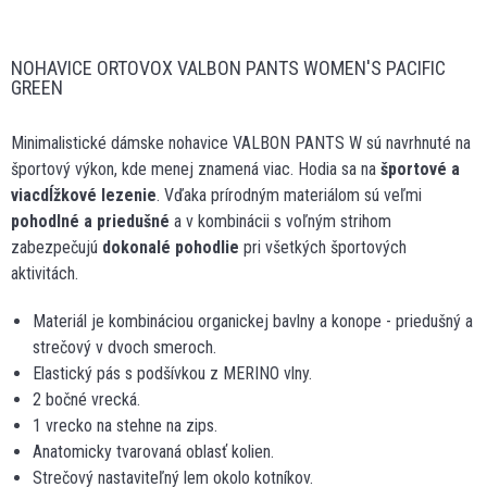
NOHAVICE ORTOVOX VALBON PANTS WOMEN'S PACIFIC
GREEN
Minimalistické dámske nohavice VALBON PANTS W sú navrhnuté na
športový výkon, kde menej znamená viac. Hodia sa na
športové a
viacdĺžkové lezenie
. Vďaka prírodným materiálom sú veľmi
pohodlné a priedušné
a v kombinácii s voľným strihom
zabezpečujú
dokonalé pohodlie
pri všetkých športových
aktivitách.
Materiál je kombináciou organickej bavlny a konope - priedušný a
strečový v dvoch smeroch.
Elastický pás s podšívkou z MERINO vlny.
2 bočné vrecká.
1 vrecko na stehne na zips.
Anatomicky tvarovaná oblasť kolien.
Strečový nastaviteľný lem okolo kotníkov.