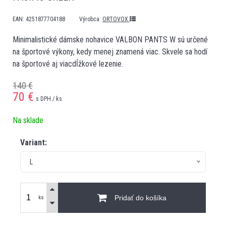
EAN:
4251877704188
Výrobca:
ORTOVOX
Minimalistické dámske nohavice VALBON PANTS W sú určené
na športové výkony, kedy menej znamená viac. Skvele sa hodí
na športové aj viacdĺžkové lezenie.
140 €
70
€
s DPH / ks
Na sklade
Variant:
L
Pridať do košíka
ks