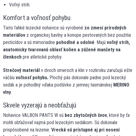
Voľný strih.
Komfort a voľnosť pohybu
Tieto ľahké lezecké nohavice sú vyrobené
zo zmesi prírodných
materiálov
z organickej bavlny a konope pestovaných bez použitia
pesticídov a sú mimoriadne
pohodlné a odolné
. Majú
voľný strih,
anatomicky tvarovanú oblasť kolien a zúžené manžety na
členkoch
pre atletické pohyby.
Strečový materiál
v dvoch smeroch a klin v rozkroku zaručujú ešte
väčšiu
voľnosť pohybu.
Plochý pás dokonale padne pod lezecký
sedák a je pohodlný vďaka podšívke z jemnej tasmánskej
MERINO
vlny
.
Skvele vyzerajú a neobťažujú
Nohavice VALBON PANTS W sú
bez zbytočných švov
, ktoré by ťa
mohli obťažovať najmä pod lezeckým sedákom. Sú dokonale
prispôsobené na lezenie.
Vrecká sú prístupné aj pri nosení