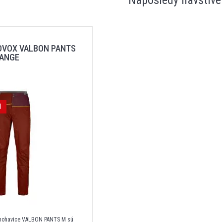
Naposledy navštíve
OVOX VALBON PANTS
RANGE
J
 nohavice VALBON PANTS M sú