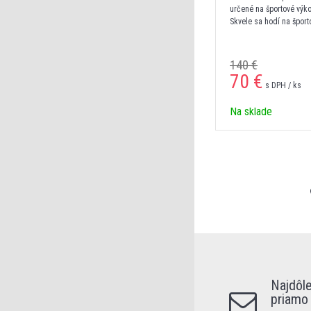
určené na športové výk
Skvele sa hodí na šport
140 €
70 €
s DPH / ks
Na sklade
Najdôle
priamo