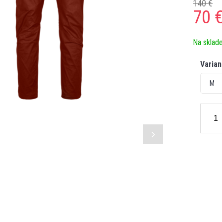
140 €
70
Na sklad
Varian
M