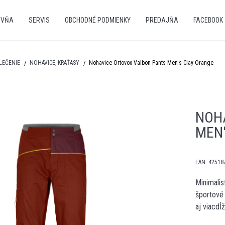
OVŇA
SERVIS
OBCHODNÉ PODMIENKY
PREDAJŇA
FACEBOOK
LEČENIE
NOHAVICE, KRAŤASY
Nohavice Ortovox Valbon Pants Men's Clay Orange
NOH
MEN
EAN:
42518
Minimali
športové
aj viacdĺ