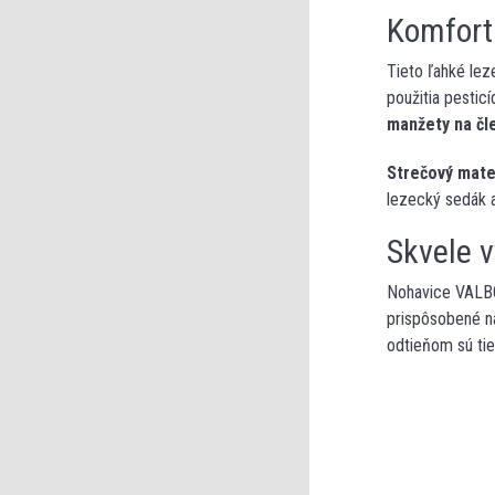
Komfort
Tieto ľahké le
použitia pestic
manžety na čl
Strečový mate
lezecký sedák 
Skvele 
Nohavice VAL
prispôsobené n
odtieňom sú tie