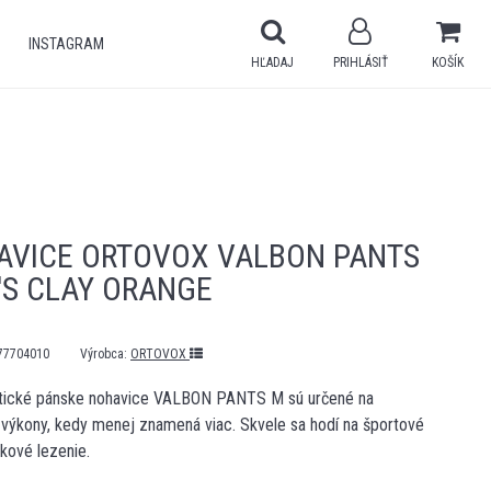
INSTAGRAM
HĽADAJ
PRIHLÁSIŤ
KOŠÍK
AVICE ORTOVOX VALBON PANTS
'S CLAY ORANGE
77704010
Výrobca:
ORTOVOX
stické pánske nohavice VALBON PANTS M sú určené na
 výkony, kedy menej znamená viac. Skvele sa hodí na športové
žkové lezenie.