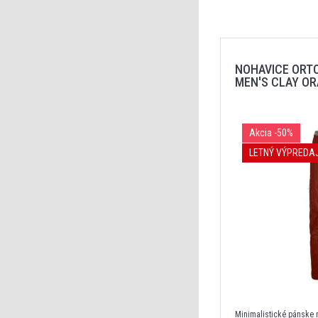
NOHAVICE ORT
MEN'S CLAY O
Akcia
-50%
LETNÝ VÝPREDA
Minimalistické pánske