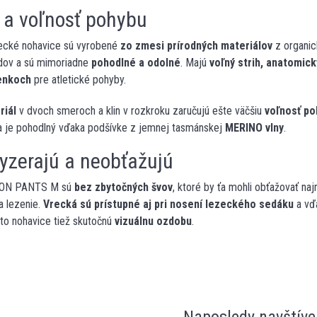
 a voľnosť pohybu
zecké nohavice sú vyrobené
zo zmesi prírodných materiálov
z organic
ídov a sú mimoriadne
pohodlné a odolné
. Majú
voľný strih, anatomick
enkoch
pre atletické pohyby.
riál
v dvoch smeroch a klin v rozkroku zaručujú ešte väčšiu
voľnosť po
a je pohodlný vďaka podšívke z jemnej tasmánskej
MERINO vlny
.
vyzerajú a neobťažujú
BON PANTS M sú
bez zbytočných švov
, ktoré by ťa mohli obťažovať 
a lezenie.
Vrecká sú prístupné aj pri nosení lezeckého sedáku
a vď
to nohavice tiež skutočnú
vizuálnu ozdobu
.