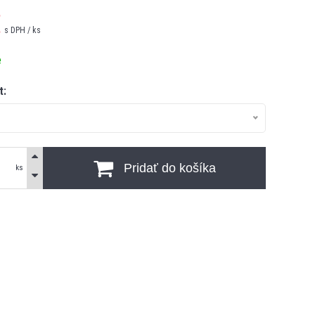
€
s DPH / ks
e
t:
Pridať do košíka
ks