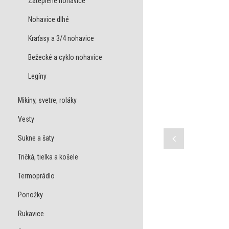
Zateplené nohavice
Nohavice dlhé
Kraťasy a 3/4 nohavice
Bežecké a cyklo nohavice
Legíny
Mikiny, svetre, roláky
Vesty
Sukne a šaty
Tričká, tielka a košele
Termoprádlo
Ponožky
Rukavice