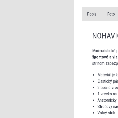
Popis
Foto
NOHAVI
Minimalistické
športové a vi
strihom zabez
Materiál je 
Elastický p
2 bočné vre
1 vrecko na 
Anatomicky t
Strečový nas
Voľný strih.