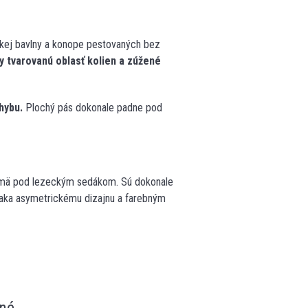
kej bavlny a konope pestovaných bez
y tvarovanú oblasť kolien a zúžené
hybu.
Plochý pás dokonale padne pod
najmä pod lezeckým sedákom. Sú dokonale
aka asymetrickému dizajnu a farebným