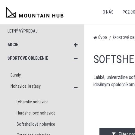
O NÁS
POŽIČ
LETNÝ VÝPREDAJ
ÚVOD
ŠPORTOVÉ OB
AKCIE
SOFTSHE
ŠPORTOVÉ OBLEČENIE
Bundy
Ľahké, univerzálne so
ideálnym spoločníkom
Nohavice, kraťasy
Lyžiarske nohavice
Hardshellové nohavice
Softshellové nohavice
Filter p