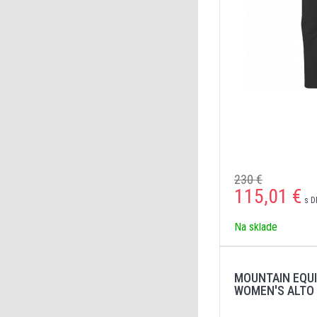
230 €
115,01
€
s D
Na sklade
MOUNTAIN EQU
WOMEN'S ALTO