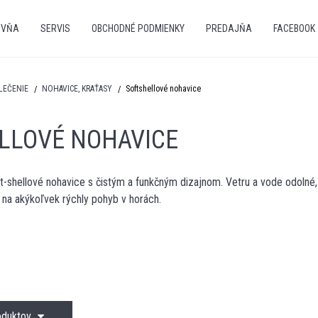
OVŇA
SERVIS
OBCHODNÉ PODMIENKY
PREDAJŇA
FACEBOOK
LEČENIE
NOHAVICE, KRAŤASY
Softshellové nohavice
LLOVÉ NOHAVICE
ft-shellové nohavice s čistým a funkčným dizajnom. Vetru a vode odolné
 na akýkoľvek rýchly pohyb v horách.
roduktov