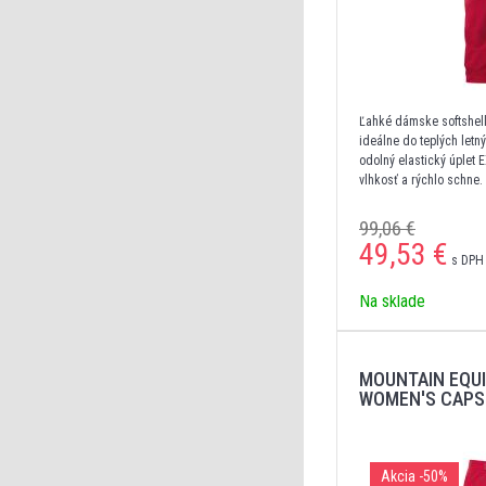
Ľahké dámske softshell
ideálne do teplých letn
odolný elastický úplet 
vlhkosť a rýchlo schne.
neobmedzenú voľnosť po
zadné a jedno stehenné
99,06 €
integrovaným opaskom.
49,53
€
s DPH 
Na sklade
MOUNTAIN EQU
WOMEN'S CAPS
Akcia
-50%