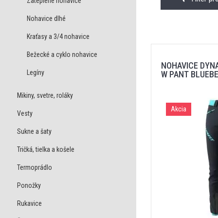
Zateplené nohavice
Nohavice dlhé
Kraťasy a 3/4 nohavice
Bežecké a cyklo nohavice
NOHAVICE DYNA
Legíny
W PANT BLUEB
Mikiny, svetre, roláky
Akcia
Vesty
Sukne a šaty
Tričká, tielka a košele
Termoprádlo
Ponožky
Rukavice