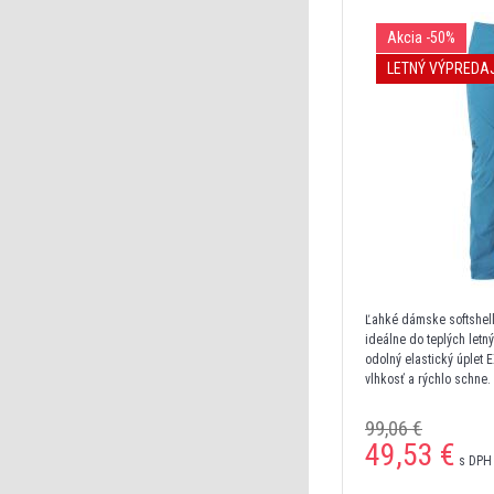
Akcia
-50%
LETNÝ VÝPREDA
Ľahké dámske softshell
ideálne do teplých letn
odolný elastický úplet 
vlhkosť a rýchlo schne.
neobmedzenú voľnosť po
zadné a jedno stehenné
99,06 €
integrovaným opaskom.
49,53
€
s DPH 