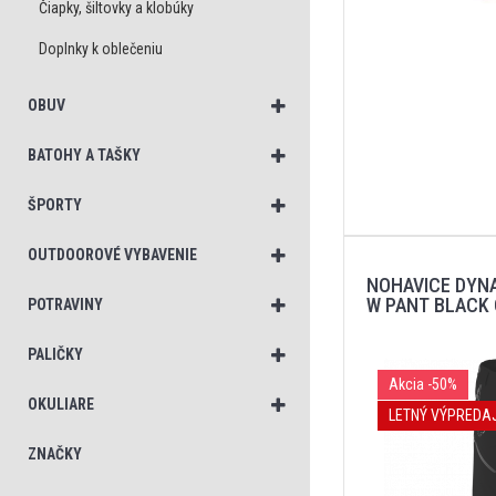
Čiapky, šiltovky a klobúky
Doplnky k oblečeniu
OBUV
BATOHY A TAŠKY
ŠPORTY
OUTDOOROVÉ VYBAVENIE
NOHAVICE DYNA
W PANT BLACK
POTRAVINY
PALIČKY
Akcia
-50%
OKULIARE
LETNÝ VÝPREDA
ZNAČKY