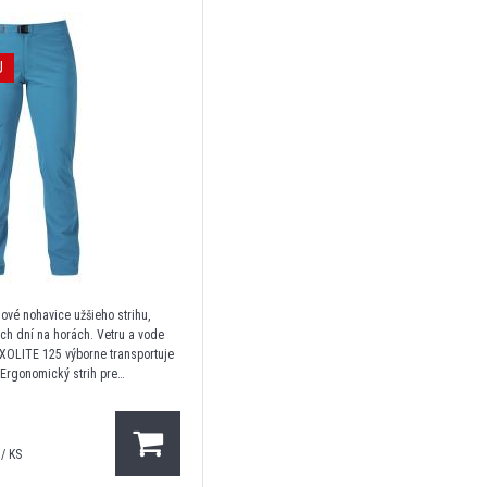
J
ové nohavice užšieho strihu,
ých dní na horách. Vetru a vode
EXOLITE 125 výborne transportuje
 Ergonomický strih pre
hybu, dve vrecká na ruky, jedno
 na zips. Plochý pás s
/ KS