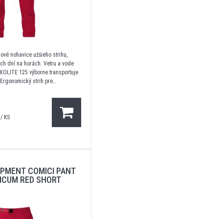
ové nohavice užšieho strihu,
ých dní na horách. Vetru a vode
EXOLITE 125 výborne transportuje
 Ergonomický strih pre
hybu, dve vrecká na ruky, jedno
 na zips. Plochý pás s
/ KS
IPMENT COMICI PANT
ICUM RED SHORT