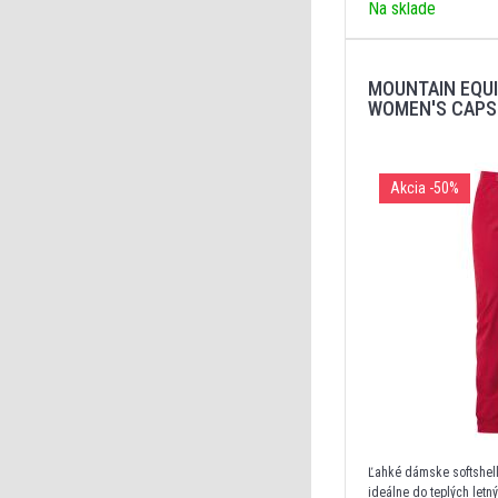
Na sklade
MOUNTAIN EQU
WOMEN'S CAPS
Akcia
-50%
Ľahké dámske softshell
ideálne do teplých letn