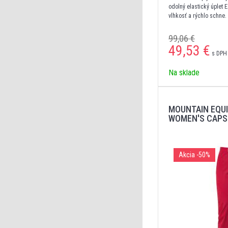
odolný elastický úplet 
vlhkosť a rýchlo schne.
neobmedzenú voľnosť po
zadné a jedno stehenné
99,06 €
integrovaným opaskom.
49,53
€
s DPH 
Na sklade
MOUNTAIN EQU
WOMEN'S CAPS
Akcia
-50%