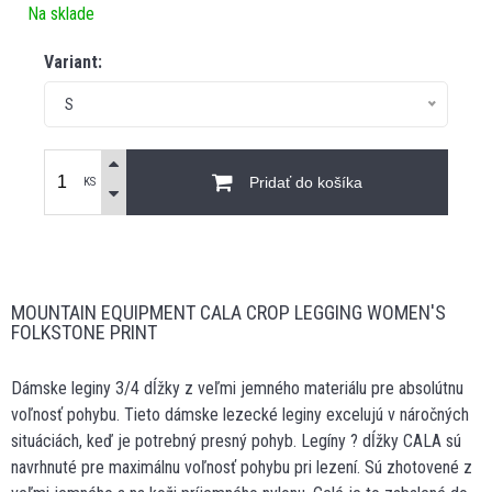
Na sklade
Variant:
S
Pridať do košíka
KS
MOUNTAIN EQUIPMENT CALA CROP LEGGING WOMEN'S
FOLKSTONE PRINT
Dámske leginy 3/4 dĺžky z veľmi jemného materiálu pre absolútnu
voľnosť pohybu. Tieto dámske lezecké leginy excelujú v náročných
situáciách, keď je potrebný presný pohyb. Legíny ? dĺžky CALA sú
navrhnuté pre maximálnu voľnosť pohybu pri lezení. Sú zhotovené z