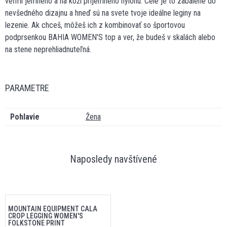
veľmi jemného a na koži príjemného nylonu. Celé je to zabalené do
nevšedného dizajnu a hneď sú na svete tvoje ideálne leginy na
lezenie. Ak chceš, môžeš ich z kombinovať so športovou
podprsenkou BAHIA WOMEN'S top a ver, že budeš v skalách alebo
na stene neprehliadnuteľná.
PARAMETRE
Pohlavie
Žena
Naposledy navštívené
MOUNTAIN EQUIPMENT CALA
CROP LEGGING WOMEN'S
FOLKSTONE PRINT