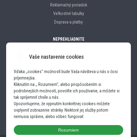
Reklamačný poriadok
Veľkostné tabulky
Doprava a platby
NEPREHLIADNITE
Vaše nastavenie cookies
Značky
Vďaka ,,cookies" možnosťi bude Vaša návšteva u nás o čosi
príjemnejšia.
SLEDUJTE NÁS
Kliknutím na ,, Rozumiem", alebo prispôsobením si
podrobnejších možností, povolíte ich používanie, a môžete si
INSTAGRAM
tak spríjemniť chvíle u nás.
Upozorňujeme, že vypnutím konkrétnej cookies môžete
ovplyvniť zobrazenie stránky. Niektoré jej služby potom
FACEBOOK
nemusia správne, alebo vôbec fungovať.
Rozumiem