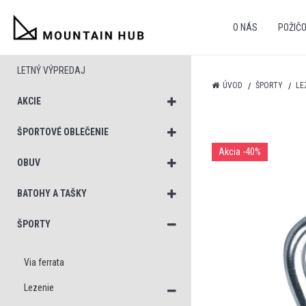
O NÁS
POŽIČ
LETNÝ VÝPREDAJ
ÚVOD
ŠPORTY
LE
AKCIE
ŠPORTOVÉ OBLEČENIE
Akcia
-40%
OBUV
BATOHY A TAŠKY
ŠPORTY
Via ferrata
Lezenie