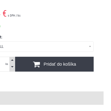
4
€
s DPH / ks
e
t:
LL
Pridať do košíka
ks