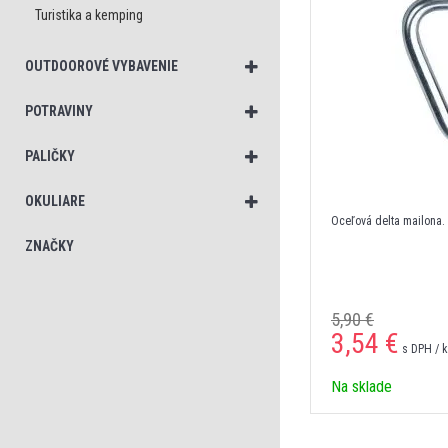
Turistika a kemping
OUTDOOROVÉ VYBAVENIE
POTRAVINY
PALIČKY
OKULIARE
Oceľová delta mailona.
ZNAČKY
5,90 €
3,54 €
s DPH / 
Na sklade