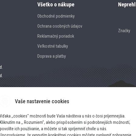
Všetko o nákupe
Neprehl
Obchodné podmienky
Ochrana osobných údajov
Značky
Reklamačný poriadok
Veľkostné tabulky
Doprava a platby
d.
d.
Vaše nastavenie cookies
Vďaka ,,cookies" možnosťi bude Vaša návšteva u nás o čosi príjemnejšia.
Kliknutím na ,, Rozumiem", alebo prispôsobením si podrobnejších možností,
povolíte ich používanie, a môžete si tak spríjemniť chvíle u nás.
Upozorňujeme, že vypnutím konkrétnej cookies môžete ovplyvniť zobrazenie