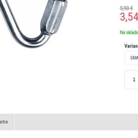
5,90 €
3,5
Na sklad
Varian
SMA
etre