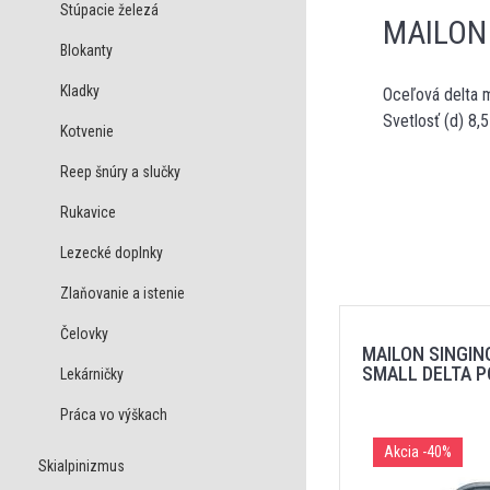
Stúpacie železá
MAILON
Blokanty
Kladky
Oceľová delta 
Svetlosť (d) 8,
Kotvenie
Reep šnúry a slučky
Rukavice
Lezecké doplnky
Zlaňovanie a istenie
Čelovky
MAILON SINGIN
SMALL DELTA P
Lekárničky
Práca vo výškach
Akcia
-40%
Skialpinizmus