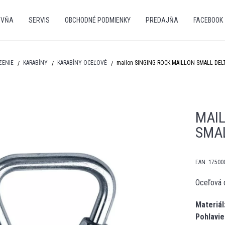
OVŇA
SERVIS
OBCHODNÉ PODMIENKY
PREDAJŇA
FACEBOOK
ZENIE
KARABÍNY
KARABÍNY OCEĽOVÉ
mailon SINGING ROCK MAILLON SMALL DEL
MAIL
SMAL
EAN:
17500
Oceľová d
Materiál
Pohlavie