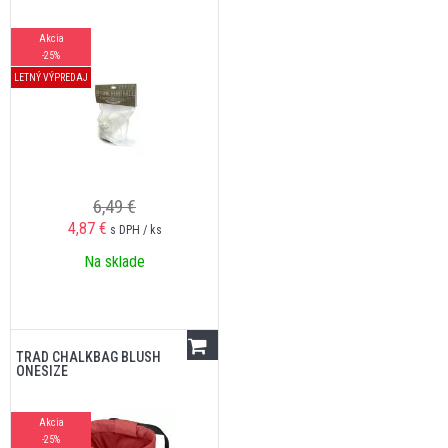
Akcia
-25%
LETNÝ VÝPREDAJ
6,49 €
4,87
€
s DPH / ks
Na sklade
TRAD CHALKBAG BLUSH
ONESIZE
Akcia
-25%