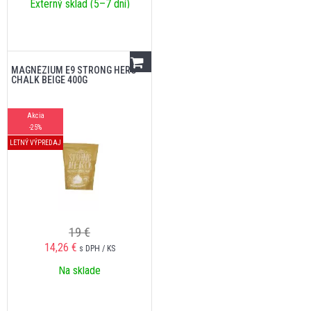
Externý sklad (5–7 dní)
MAGNÉZIUM E9 STRONG HERO
CHALK BEIGE 400G
Akcia
-25%
LETNÝ VÝPREDAJ
19 €
14,26
€
s DPH / KS
Na sklade