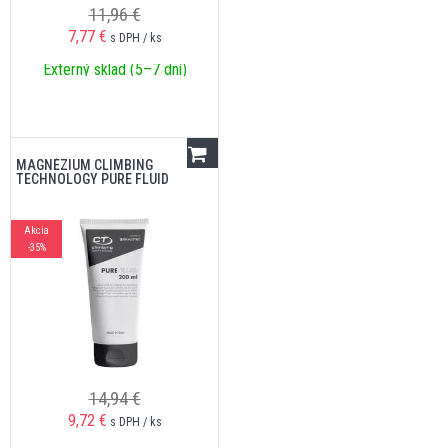
11,96 €
7,77
€
s DPH / ks
Externý sklad (5–7 dní)
MAGNÉZIUM CLIMBING
TECHNOLOGY PURE FLUID
Akcia
-35%
14,94 €
9,72
€
s DPH / ks