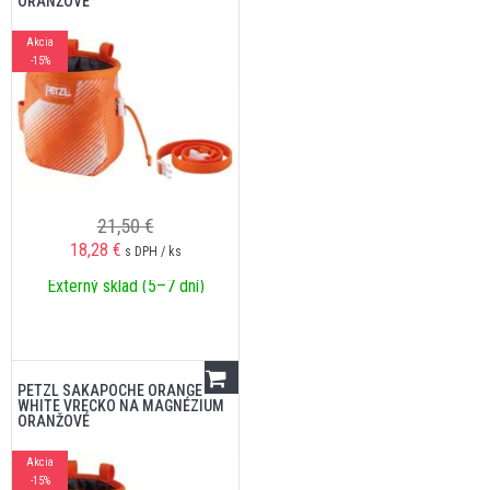
ORANŽOVÉ
Akcia
-15%
21,50 €
18,28
€
s DPH / ks
Externý sklad (5–7 dní)
PETZL SAKAPOCHE ORANGE
WHITE VRECKO NA MAGNÉZIUM
ORANŽOVÉ
Akcia
-15%