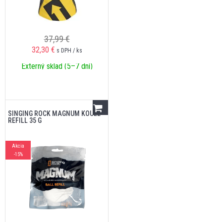
37,99 €
32,30
€
s DPH / ks
Externý sklad (5–7 dní)
SINGING ROCK MAGNUM KOULE
REFILL 35 G
Akcia
-15%