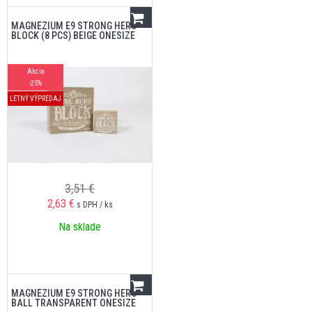
MAGNÉZIUM E9 STRONG HERO
BLOCK (8 PCS) BEIGE ONESIZE
Akcia
-25%
LETNÝ VÝPREDAJ
3,51 €
2,63
€
s DPH / ks
Na sklade
MAGNÉZIUM E9 STRONG HERO
BALL TRANSPARENT ONESIZE