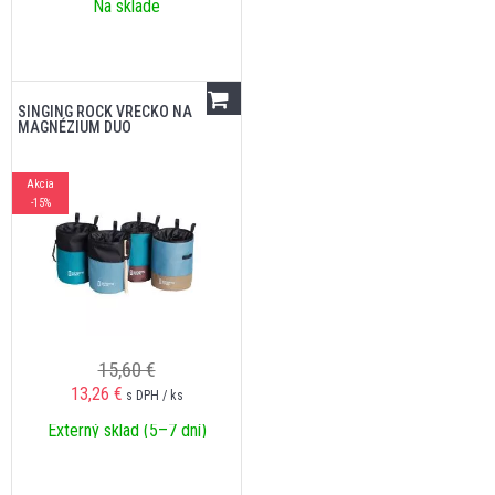
Na sklade
SINGING ROCK VRECKO NA
MAGNÉZIUM DUO
Akcia
-15%
15,60 €
13,26
€
s DPH / ks
Externý sklad (5–7 dní)