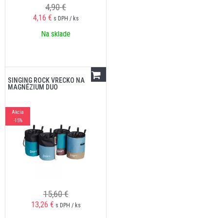
4,90 €
4,16
€
s DPH / ks
Na sklade
SINGING ROCK VRECKO NA
MAGNÉZIUM DUO
Akcia
-15%
15,60 €
13,26
€
s DPH / ks