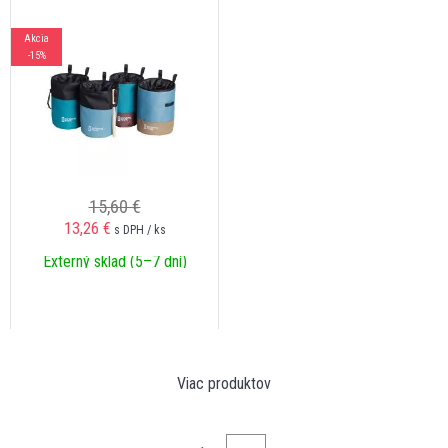
Akcia
-15%
15,60 €
13,26
€
s DPH / ks
Externý sklad (5–7 dní)
Viac produktov