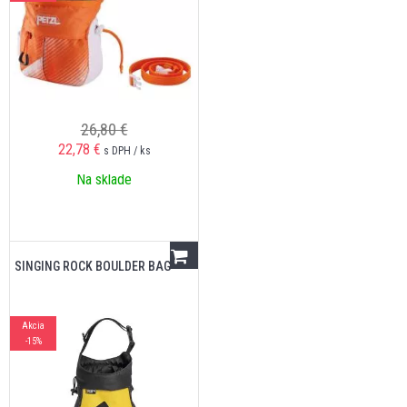
26,80 €
22,78
€
s DPH / ks
Na sklade
SINGING ROCK BOULDER BAG
Akcia
-15%