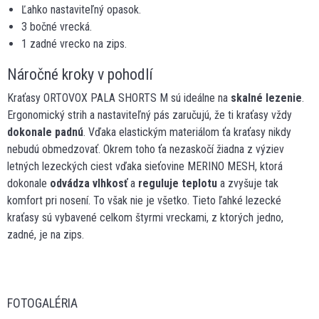
Ľahko nastaviteľný opasok.
3 bočné vrecká.
1 zadné vrecko na zips.
Náročné kroky v pohodlí
Kraťasy ORTOVOX PALA SHORTS M sú ideálne na
skalné lezenie
.
Ergonomický strih a nastaviteľný pás zaručujú, že ti kraťasy vždy
dokonale padnú
. Vďaka elastickým materiálom ťa kraťasy nikdy
nebudú obmedzovať. Okrem toho ťa nezaskočí žiadna z výziev
letných lezeckých ciest vďaka sieťovine MERINO MESH, ktorá
dokonale
odvádza vlhkosť
a
reguluje teplotu
a zvyšuje tak
komfort pri nosení. To však nie je všetko. Tieto ľahké lezecké
kraťasy sú vybavené celkom štyrmi vreckami, z ktorých jedno,
zadné, je na zips.
FOTOGALÉRIA