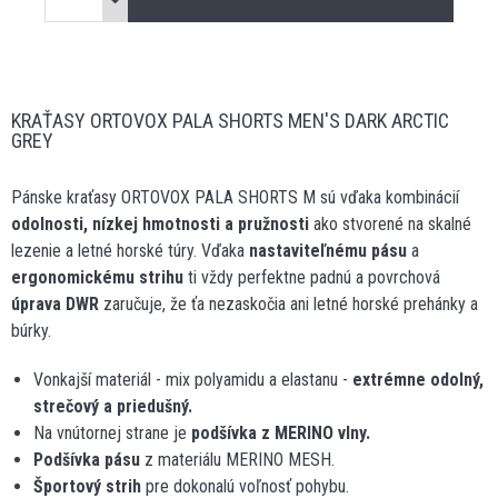
KRAŤASY ORTOVOX PALA SHORTS MEN'S DARK ARCTIC
GREY
Pánske kraťasy ORTOVOX PALA SHORTS M sú vďaka kombinácií
odolnosti, nízkej hmotnosti a pružnosti
ako stvorené na skalné
lezenie a letné horské túry. Vďaka
nastaviteľnému pásu
a
ergonomickému strihu
ti vždy perfektne padnú a povrchová
úprava DWR
zaručuje, že ťa nezaskočia ani letné horské prehánky a
búrky.
Vonkajší materiál - mix polyamidu a elastanu -
extrémne odolný,
strečový a priedušný.
Na vnútornej strane je
podšívka z MERINO vlny.
Podšívka pásu
z materiálu MERINO MESH.
Športový strih
pre dokonalú voľnosť pohybu.