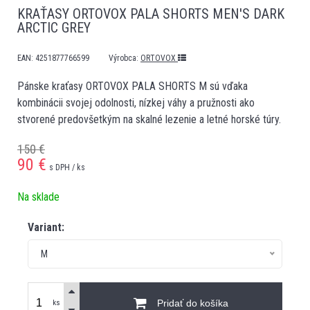
KRAŤASY ORTOVOX PALA SHORTS MEN'S DARK
ARCTIC GREY
EAN:
4251877766599
Výrobca:
ORTOVOX
Pánske kraťasy ORTOVOX PALA SHORTS M sú vďaka
kombinácii svojej odolnosti, nízkej váhy a pružnosti ako
stvorené predovšetkým na skalné lezenie a letné horské túry.
150 €
90
€
s DPH / ks
Na sklade
Variant:
M
Pridať do košíka
ks