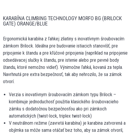
KARABÍNA CLIMBING TECHNOLOGY MORFO BG (BRILOCK
GATE) ORANGE/BLUE
Ergonomická karabína z ľahkej zliatiny s inovatívnym šroubovacím
zámkom Brilock. Ideálna pre budovanie istiacich stanovíšť, pre
pripojenie k štandu a pre kľúčové pripojenia (napríklad na pripojenie
odsedávacej slučky k štandu, pre istenie alebo pre pevné body
štandu, ktoré nemožno vidieť). Výnimočne ľahká, kovaná za tepla.
Navrhnutá pre extra bezpečnosť, tak aby nehrozilo, že sa zámok
otvorí.
Verzia s inovatívnym šroubovacím zámkom typu Brilock –
kombinuje jednoduchosť použitia klasického šroubovacieho
zámku s dodatočnou bezpečnosťou ako pri zámkoch
automatických (twist-lock, triplex twist-lock)
V neutrálnom režime (zavretá karabína) je karabina zatvorená a
objímka sa môže sama otáčať bez toho, aby sa zámok otvoril,