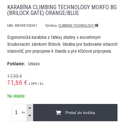
KARABÍNA CLIMBING TECHNOLOGY MORFO BG
(BRILOCK GATE) ORANGE/BLUE
EAN:
8053841302651
Výrobca:
CLIMBING TECHNOLOGY
Ergonomická karabína z ľahkej zliatiny s inovatívnym
šroubovacím zámkom Brilock. Ideálna pre budovanie istiacich
stanovíšť, pre pripojenie k štandu a pre kľúčové pripojenia.
Pohlavie
Unisex
17,95 €
11,66
€
s DPH / ks
Na sklade
Pridať do košíka
ks