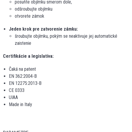
posuňte objímku smerom dole,
odšroubujte objímku
otvorete zámok
Jeden krok pre zatvorenie zámku:
šroubujte objímku, pokým se neaktivuje jej automatické
zaistenie
Certifikácie a legislatíva:
Čaká na patent
EN 362:2004-B
EN 12275:2013-B
CE 0333
UIAA
Made in Italy