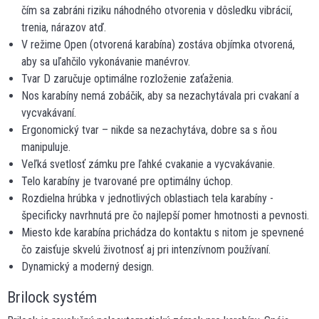
čím sa zabráni riziku náhodného otvorenia v dôsledku vibrácií,
trenia, nárazov atď.
V režime Open (otvorená karabína) zostáva objímka otvorená,
aby sa uľahčilo vykonávanie manévrov.
Tvar D zaručuje optimálne rozloženie zaťaženia.
Nos karabíny nemá zobáčik, aby sa nezachytávala pri cvakaní a
vycvakávaní.
Ergonomický tvar – nikde sa nezachytáva, dobre sa s ňou
manipuluje.
Veľká svetlosť zámku pre ľahké cvakanie a vycvakávanie.
Telo karabíny je tvarované pre optimálny úchop.
Rozdielna hrúbka v jednotlivých oblastiach tela karabíny -
špecificky navrhnutá pre čo najlepší pomer hmotnosti a pevnosti.
Miesto kde karabína prichádza do kontaktu s nitom je spevnené
čo zaisťuje skvelú životnosť aj pri intenzívnom používaní.
Dynamický a moderný design.
Brilock systém