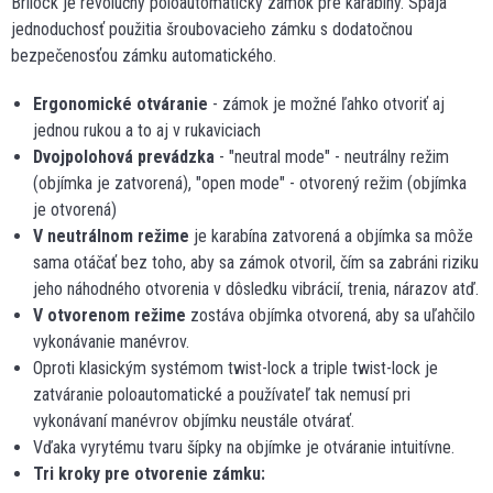
Brilock je revolučný poloautomatický zámok pre karabíny. Spája
jednoduchosť použitia šroubovacieho zámku s dodatočnou
bezpečenosťou zámku automatického.
Ergonomické otváranie
- zámok je možné ľahko otvoriť aj
jednou rukou a to aj v rukaviciach
Dvojpolohová prevádzka
- "neutral mode" - neutrálny režim
(objímka je zatvorená), "open mode" - otvorený režim (objímka
je otvorená)
V neutrálnom režime
je karabína zatvorená a objímka sa môže
sama otáčať bez toho, aby sa zámok otvoril, čím sa zabráni riziku
jeho náhodného otvorenia v dôsledku vibrácií, trenia, nárazov atď.
V otvorenom režime
zostáva objímka otvorená, aby sa uľahčilo
vykonávanie manévrov.
Oproti klasickým systémom twist-lock a triple twist-lock je
zatváranie poloautomatické a používateľ tak nemusí pri
vykonávaní manévrov objímku neustále otvárať.
Vďaka vyrytému tvaru šípky na objímke je otváranie intuitívne.
Tri kroky pre otvorenie zámku: