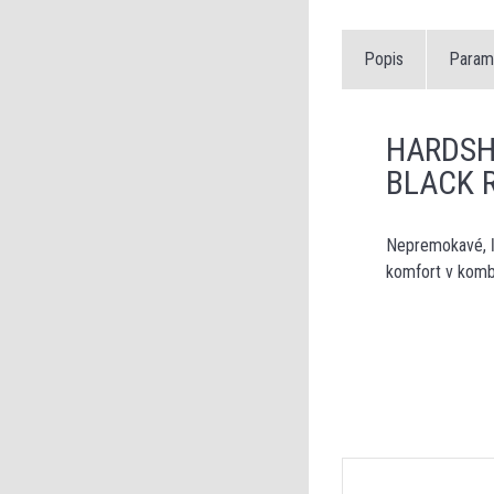
Popis
Param
HARDSH
BLACK 
Nepremokavé, ľ
komfort v komb