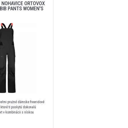
 NOHAVICE ORTOVOX
 BIB PANTS WOMEN'S
veľmi pružné dámske freeridové
ktoré ti poskytú dokonalú
rt v kombinácii s nískou