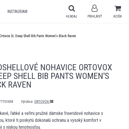
INSTAGRAM
HĽADAJ
PRIHLÁSIŤ
KOŠÍK
Ortovox 3L Deep Shell Bib Pants Women's Black Raven
DSHELLOVÉ NOHAVICE ORTOVOX
EEP SHELL BIB PANTS WOMEN'S
CK RAVEN
77753438
Výrobca:
ORTOVOX
avé, ľahké a veľmi pružné dámske freeridové nohavice s
u, ktoré ti poskytú dokonalú ochranu a vysoký komfort v
ii s nískou hmotnosťou.