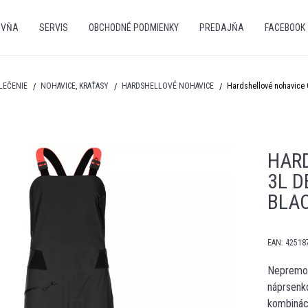
OVŇA
SERVIS
OBCHODNÉ PODMIENKY
PREDAJŇA
FACEBOOK
LEČENIE
NOHAVICE, KRAŤASY
HARDSHELLOVÉ NOHAVICE
Hardshellové nohavice 
HAR
3L D
BLA
EAN:
42518
Nepremok
náprsenko
kombinác