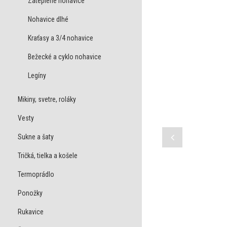
Zateplené nohavice
Nohavice dlhé
Kraťasy a 3/4 nohavice
Bežecké a cyklo nohavice
Legíny
Mikiny, svetre, roláky
Vesty
Sukne a šaty
Tričká, tielka a košele
Termoprádlo
Ponožky
Rukavice