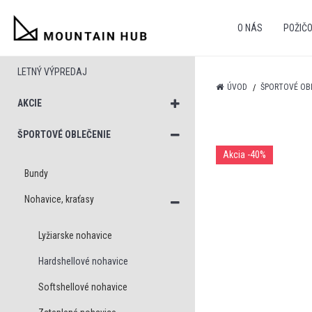
O NÁS
POŽIČ
LETNÝ VÝPREDAJ
ÚVOD
ŠPORTOVÉ OB
AKCIE
ŠPORTOVÉ OBLEČENIE
Akcia
-40%
Bundy
Nohavice, kraťasy
Lyžiarske nohavice
Hardshellové nohavice
Softshellové nohavice