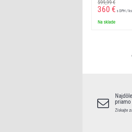
599,99 €
360 €
s DPH / ks
Na sklade
Najdôle
priamo
Získajte 