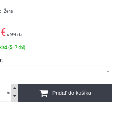
Žena
€
€
s DPH / ks
klad (5–7 dní)
t:
Pridať do košíka
ks