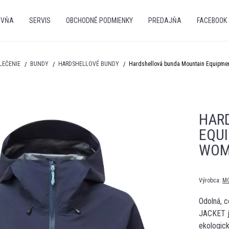
OVŇA
SERVIS
OBCHODNÉ PODMIENKY
PREDAJŇA
FACEBOOK
LEČENIE
BUNDY
HARDSHELLOVÉ BUNDY
Hardshellová bunda Mountain Equipmen
HAR
EQUI
WOM
Výrobca:
M
Odolná, 
JACKET j
ekologic