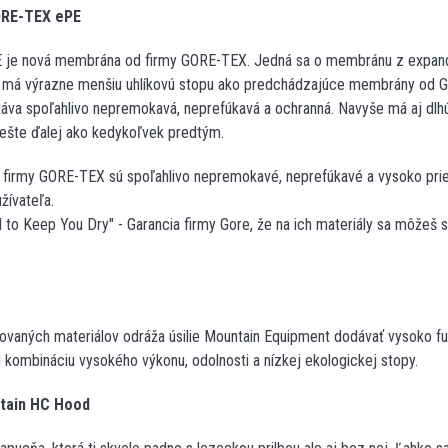
RE-TEX ePE
e nová membrána od firmy GORE-TEX. Jedná sa o membránu z expando
má výrazne menšiu uhlíkovú stopu ako predchádzajúce membrány od 
táva spoľahlivo nepremokavá, neprefúkavá a ochranná. Navyše má aj dlh
 ešte ďalej ako kedykoľvek predtým.
 firmy GORE-TEX sú spoľahlivo nepremokavé, neprefúkavé a vysoko pri
žívateľa.
to Keep You Dry" - Garancia firmy Gore, že na ich materiály sa môžeš s
ovaných materiálov odráža úsilie Mountain Equipment dodávať vysoko fu
 kombináciu vysokého výkonu, odolnosti a nízkej ekologickej stopy.
tain HC Hood