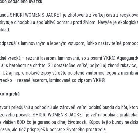
 oko sedacieho úväzku.
da SHIGRI WOMEN'S JACKET je zhotovená z veľkej časti z recyklova
ytuje dlhodobú a spoľahlivú ochranu proti živlom. Navyše je ekologic
íklad:
podpazuší s laminovaným a lepeným vstupom, ľahko nastaviteľné pomo
.
dné vrecká – rezané laserom, laminované, so zipsami YKK® Aquaguard®
 aj s batohom na chrbte. Sú dostatočne veľké, pojmú aj zimné rukavice, 
e. Už aj nepremokavé zipsy sú ešte poistené vnútornou légou z membr
vrecko – rezané laserom, laminované so zipsom YKK®.
ekologická
voriť priedušnú a pohodlnú ale zároveň veľmi odolnú bundu do hôr, ktorá
aždivého počasia. SHIGRI WOMEN'S JACKET je veľmi odolná a praktická 
 vlákien 80D, čo je garanciou dlhej životnosti. Kúpou tejto bundy nezísk
asia, ale tiež prispeješ k ochrane životného prostredia.