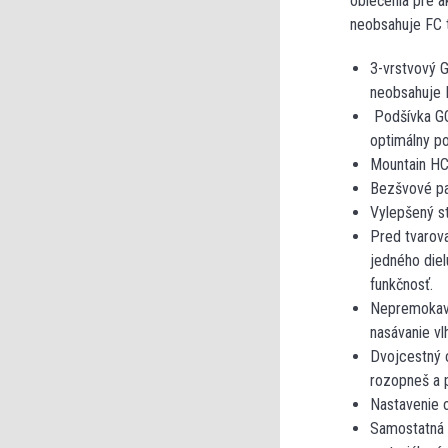
oblečenia pre a
neobsahuje FC t
3-vrstvový 
neobsahuje F
Podšívka GO
optimálny po
Mountain HC
Bezšvové pan
Vylepšený s
Pred tvarov
jedného diel
funkčnosť.
Nepremokavé 
nasávanie v
Dvojcestný 
rozopneš a p
Nastavenie 
Samostatná š