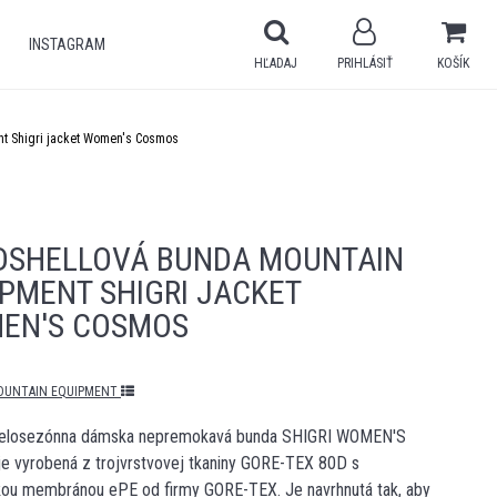
INSTAGRAM
HĽADAJ
PRIHLÁSIŤ
KOŠÍK
t Shigri jacket Women's Cosmos
DSHELLOVÁ BUNDA MOUNTAIN
PMENT SHIGRI JACKET
EN'S COSMOS
OUNTAIN EQUIPMENT
celosezónna dámska nepremokavá bunda SHIGRI WOMEN'S
e vyrobená z trojvrstvovej tkaniny GORE-TEX 80D s
kou membránou ePE od firmy GORE-TEX. Je navrhnutá tak, aby