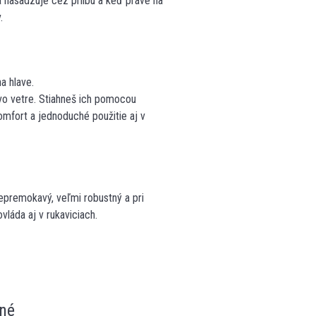
a nasadzuje cez prilbu a keď práve na
.
a hlave.
 vo vetre. Stiahneš ich pomocou
omfort a jednoduché použitie aj v
premokavý, veľmi robustný a pri
láda aj v rukaviciach.
né