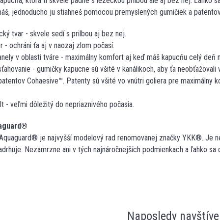
pucňa, ktorá ti skvele padne s lezeckou prilbou ale aj bez nej. Ľahko s
emáš, jednoducho ju stiahneš pomocou premyslených gumičiek a patentov
ý tvar - skvele sedí s prilbou aj bez nej.
r - ochráni ťa aj v naozaj zlom počasí.
ely v oblasti tváre - maximálny komfort aj keď máš kapucňu celý deň n
ahovanie - gumičky kapucne sú všité v kanálikoch, aby ťa neobťažovali
tentov Cohaesive™. Patenty sú všité vo vnútri goliera pre maximálny k
lt - veľmi dôležitý do nepriaznivého počasia.
aguard®
 Aquaguard® je najvyšší modelový rad renomovanej značky YKK®. Je ne
adrhuje. Nezamrzne ani v tých najnáročnejších podmienkach a ľahko sa ov
Naposledy navštíve