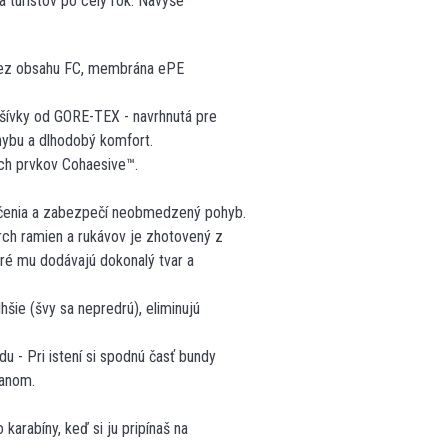
a turistov po celý rok. Navyše
bez obsahu FC, membrána ePE
šívky od GORE-TEX - navrhnutá pre
hybu a dlhodobý komfort.
ch prvkov Cohaesive™.
lečenia a zabezpečí neobmedzený pohyb.
ch ramien a rukávov je zhotovený z
oré mu dodávajú dokonalý tvar a
hšie (švy sa nepredrú), eliminujú
 - Pri istení si spodnú časť bundy
lanom.
karabíny, keď si ju pripínaš na