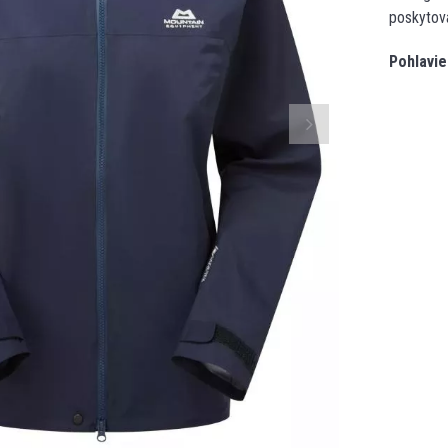
poskytova
Pohlavie