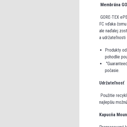
Membrána GO
GORE-TEX ePE j
FC vďaka čomu 
ale naďalej zos
a udržateľnosti
Produkty od
pohodlie pou
"Guaranteed 
počasie.
Udržateľnosť
Použitie recykl
najlepšiu možnú
Kapucňa Moun