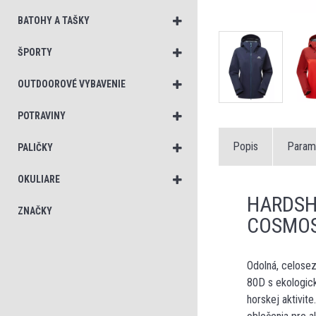
BATOHY A TAŠKY
ŠPORTY
OUTDOOROVÉ VYBAVENIE
POTRAVINY
Popis
Param
PALIČKY
OKULIARE
HARDSH
ZNAČKY
COSMO
Odolná, celose
80D s ekologic
horskej aktivit