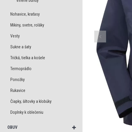
Vlnené bundy
Nohavice, kraťasy
Mikiny, svetre, roláky
Vesty
Sukne a šaty
Tričká, tielka a košele
Termoprádlo
Ponožky
Rukavice
Čiapky, šiltovky a klobúky
Doplnky k oblečeniu
OBUV