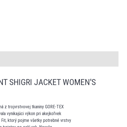
T SHIGRI JACKET WOMEN'S
 z trojvrstvovej tkaniny GORE-TEX
a vynikajúci výkon pri akejkoľvek
 Fit, ktorý pojme všetky potrebné vrstvy