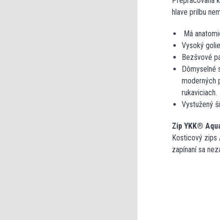
Prepracovaná ka
hlave prilbu n
Má anatomick
Vysoký golie
Bezšvové pan
Dômyselné sť
moderných pa
rukaviciach.
Vystužený ši
Zip YKK® Aqu
Kosticový zips
zapínaní sa nez