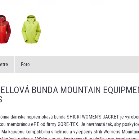
etre
Foto
ELLOVÁ BUNDA MOUNTAIN EQUIPMEN
S
zónna dámska nepremokavá bunda SHIGRI WOMEN'S JACKET je vyrobená
kou membránou ePE od firmy GORE-TEX. Je navrhnutá tak, aby poskytoval
e. Má kapucňu kompatibilnú s helmou a vylepšený strih Women's Mountain