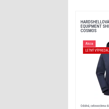
HARDSHELLOVÁ
EQUIPMENT SHI
COSMOS
Akcia
LETNÝ VÝPREDA
Odolná, celosezónna 