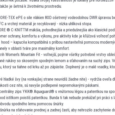
kékoľvek počasie. Vďaka svojej všestrannosti je ideálny pre horolezcov 
akže je šetrná k životnému prostrediu.
GORE-TEX ePE o sile vlákien 80D ošetrený vodeodolnou DWR úpravou 
C a vrchný materiál je recyklovaný - nízka uhlíková stopa.
RE ® C-KNITTM mäkšia, pohodlnejšia a priedušnejšia ako klasické pod
mer ochrany, komfortu a výkonu, pre aktivity kde je kľúčová voľnosť po
 hood – kapucňa kompatibilná s prilbou nastaviteľná pomocou moderný
ely v oblasti tváre pre maximálny komfort.
trih Women's Mountain Fit - voľnejší, pojme všetky potrebné vrstvy ob
ané rukávy so skoseným spodným lemom a sťahovaním na suchý zips. Vr
u, ktorý sa tiahne od krku až po zápästie. Doplnený je o malé vsadky, kt
hladké švy (na vonkajšej strane neuvidíš žiadne nite) - vydržia oveľa dl
lhkosti cez nite, sú navyše podlepené nepremokavými páskami.
centrálny zips YKK® Aquaguard® s vnútornou légou a patentkou na spodu
od istítkom poistíš patentkou. Bunda ti tak nebude prekážať pri práci s 
obvodu spodného lemu pomocou šnúrky.
núrka na sťahovanie prednej a zadnej časti, aby nehrozilo zachytenie do 