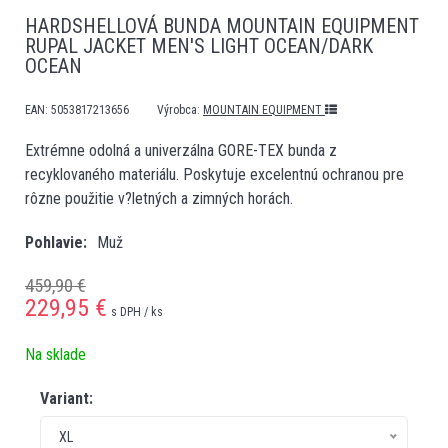
HARDSHELLOVÁ BUNDA MOUNTAIN EQUIPMENT
RUPAL JACKET MEN'S LIGHT OCEAN/DARK
OCEAN
EAN:
5053817213656
Výrobca:
MOUNTAIN EQUIPMENT
Extrémne odolná a univerzálna GORE-TEX bunda z
recyklovaného materiálu. Poskytuje excelentnú ochranou pre
rôzne použitie v?letných a zimných horách.
Pohlavie
Muž
459,90 €
229,95
€
s DPH / ks
Na sklade
Variant:
XL