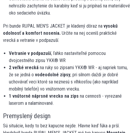
nehrozilo zachytenie do karabíny keď si ju pripínaš na materiálové
oko sedacieho úväzku.
Pri bunde RUPAL MEN'S JACKET je kladený dôraz na
vysokú
odolnosť a komfort nosenia.
Určite na nej oceníš praktické
vrecká a vetranie v podpazuší.
Vetranie v podpazuší
, ľahko nastaviteľné pomocou
dvojcestného zipsu YKK® WR
2 veľké vrecká
na ruky so zipsami YKK® WR - aj napriek tomu,
že se jedná o
vodeodolné zipsy
, pri silnom daždi je dobré
uchovávať veci ktoré sa neznesú s vlhkosťou (ako napríklad
mobilný telefón) vo vnútornom vrecku.
1 vnútorné náprsné vrecko na zips
na cennosti - vyrezané
laserom a nalaminované.
Premyslený design
Sú situácie, kedy to bez kapucne nejde. Hlavne keď fúka a prší.
Hardshell bunda RUPAL MEN’S JACKET má typ kapuce
Mountain