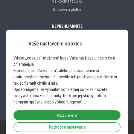
Veľkostné tabulky
Doprava a platby
NEPREHLIADNITE
Vaše nastavenie cookies
Značky
Vďaka ,,cookies" možnosťi bude Vaša návšteva u nás o čosi
príjemnejšia.
SLEDUJTE NÁS
Kliknutím na ,, Rozumiem", alebo prispôsobením si
podrobnejších možností, povolíte ich používanie, a môžete si
INSTAGRAM
tak spríjemniť chvíle u nás.
Upozorňujeme, že vypnutím konkrétnej cookies môžete
ovplyvniť zobrazenie stránky. Niektoré jej služby potom
FACEBOOK
nemusia správne, alebo vôbec fungovať.
Rozumiem
Podrobné nastavenie