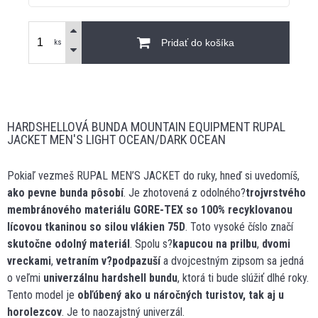
Pridať do košíka
ks
HARDSHELLOVÁ BUNDA MOUNTAIN EQUIPMENT RUPAL
JACKET MEN'S LIGHT OCEAN/DARK OCEAN
Pokiaľ vezmeš RUPAL MEN’S JACKET do ruky, hneď si uvedomíš,
ako pevne bunda pôsobí
. Je zhotovená z odolného?
trojvrstvého
membránového materiálu GORE-TEX
so 100% recyklovanou
lícovou tkaninou so silou vlákien 75D
. Toto vysoké číslo značí
skutočne odolný materiál
. Spolu s?
kapucou na prilbu
,
dvomi
vreckami
,
vetraním v?podpazuší
a dvojcestným zipsom sa jedná
o veľmi
univerzálnu hardshell bundu
, ktorá ti bude slúžiť dlhé roky.
Tento model je
obľúbený ako u náročných turistov, tak aj u
horolezcov
. Je to naozajstný univerzál.