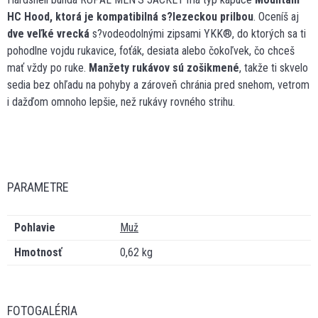
HC Hood, ktorá je kompatibilná s?lezeckou prilbou
. Oceníš aj
dve veľké vrecká
s?vodeodolnými zipsami YKK®, do ktorých sa ti
pohodlne vojdu rukavice, foťák, desiata alebo čokoľvek, čo chceš
mať vždy po ruke.
Manžety rukávov sú zošikmené
, takže ti skvelo
sedia bez ohľadu na pohyby a zároveň chránia pred snehom, vetrom
i dažďom omnoho lepšie, než rukávy rovného strihu.
PARAMETRE
Pohlavie
Muž
Hmotnosť
0,62 kg
FOTOGALÉRIA