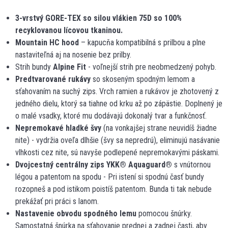
3-vrstvý GORE-TEX so silou vlákien 75D so 100%
recyklovanou lícovou tkaninou.
Mountain HC hood
– kapucňa kompatibilná s prilbou a plne
nastaviteľná aj na nosenie bez prilby.
Strih bundy
Alpine Fit
- voľnejší strih pre neobmedzený pohyb.
Predtvarované rukávy
so skoseným spodným lemom a
sťahovaním na suchý zips. Vrch ramien a rukávov je zhotovený z
jedného dielu, ktorý sa tiahne od krku až po zápästie. Doplnený je
o malé vsadky, ktoré mu dodávajú dokonalý tvar a funkčnosť.
Nepremokavé hladké švy
(na vonkajšej strane neuvidíš žiadne
nite) - vydržia oveľa dlhšie (švy sa nepredrú), eliminujú nasávanie
vlhkosti cez nite, sú navyše podlepené nepremokavými páskami.
Dvojcestný centrálny zips YKK
®
Aquaguard
®
s vnútornou
légou a patentom na spodu - Pri istení si spodnú časť bundy
rozopneš a pod istikom poistíš patentom. Bunda ti tak nebude
prekážať pri práci s lanom.
Nastavenie obvodu spodného lemu
pomocou šnúrky.
Samostatná šnúrka na sťahovanie prednej a zadnej časti, aby