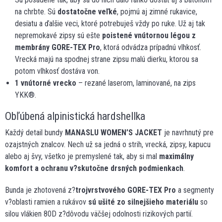
na chrbte. Sú
dostatočne veľké
, pojmú aj zimné rukavice,
desiatu a ďalšie veci, ktoré potrebuješ vždy po ruke. Už aj tak
nepremokavé zipsy sú ešte
poistené vnútornou légou z
membrány GORE-TEX Pro
, ktorá odvádza prípadnú vlhkosť.
Vrecká majú na spodnej strane zipsu malú dierku, ktorou sa
potom vlhkosť dostáva von.
1 vnútorné vrecko
– rezané laserom, laminované, na zips
YKK®.
Obľúbená alpinistická hardshellka
Každý detail bundy
MANASLU WOMEN’S
JACKET
je navrhnutý pre
ozajstných znalcov. Nech už sa jedná o strih, vrecká, zipsy, kapucu
alebo aj švy, všetko je premyslené tak, aby si mal
maximálny
komfort a ochranu v?skutočne drsných podmienkach
.
Bunda je zhotovená z?
trojvrstvového GORE-TEX Pro
a segmenty
v?oblasti ramien a rukávov
sú ušité zo silnejšieho materiálu
so
silou vlákien 80D z?dôvodu väčšej odolnosti rizikových partií.