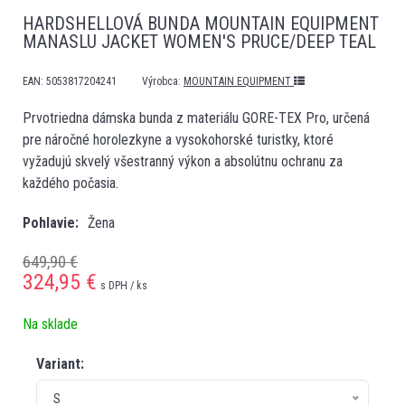
HARDSHELLOVÁ BUNDA MOUNTAIN EQUIPMENT
MANASLU JACKET WOMEN'S PRUCE/DEEP TEAL
EAN:
5053817204241
Výrobca:
MOUNTAIN EQUIPMENT
Prvotriedna dámska bunda z materiálu GORE-TEX Pro, určená
pre náročné horolezkyne a vysokohorské turistky, ktoré
vyžadujú skvelý všestranný výkon a absolútnu ochranu za
každého počasia.
Pohlavie
Žena
649,90 €
324,95
€
s DPH / ks
Na sklade
Variant:
S