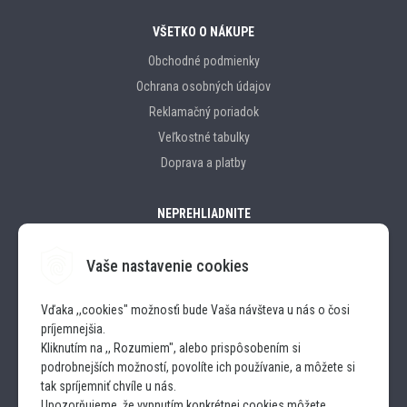
VŠETKO O NÁKUPE
Obchodné podmienky
Ochrana osobných údajov
Reklamačný poriadok
Veľkostné tabulky
Doprava a platby
NEPREHLIADNITE
Vaše nastavenie cookies
Značky
Vďaka ,,cookies" možnosťi bude Vaša návšteva u nás o čosi
príjemnejšia.
SLEDUJTE NÁS
Kliknutím na ,, Rozumiem", alebo prispôsobením si
podrobnejších možností, povolíte ich používanie, a môžete si
INSTAGRAM
tak spríjemniť chvíle u nás.
Upozorňujeme, že vypnutím konkrétnej cookies môžete