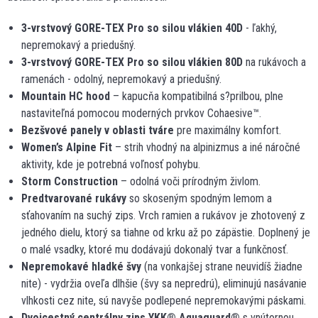
3-vrstvový GORE-TEX Pro so silou vlákien 40D
- ľakhý,
nepremokavý a priedušný.
3-vrstvový GORE-TEX Pro so silou vlákien 80D
na rukávoch a
ramenách - odolný, nepremokavý a priedušný.
Mountain HC hood
– kapucňa kompatibilná s?prilbou, plne
nastaviteľná pomocou moderných prvkov Cohaesive™.
Bezšvové panely v oblasti tváre
pre maximálny komfort.
Women’s Alpine Fit
– strih vhodný na alpinizmus a iné náročné
aktivity, kde je potrebná voľnosť pohybu.
Storm Construction
– odolná voči prírodným živlom.
Predtvarované rukávy
so skoseným spodným lemom a
sťahovaním na suchý zips. Vrch ramien a rukávov je zhotovený z
jedného dielu, ktorý sa tiahne od krku až po zápästie. Doplnený je
o malé vsadky, ktoré mu dodávajú dokonalý tvar a funkčnosť.
Nepremokavé hladké švy
(na vonkajšej strane neuvidíš žiadne
nite) - vydržia oveľa dlhšie (švy sa nepredrú), eliminujú nasávanie
vlhkosti cez nite, sú navyše podlepené nepremokavými páskami.
Dvojcestný centrálny zips YKK
®
Aquaguard
®
s vnútornou