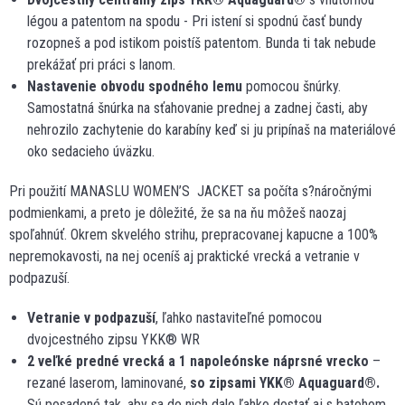
légou a patentom na spodu - Pri istení si spodnú časť bundy
rozopneš a pod istikom poistíš patentom. Bunda ti tak nebude
prekážať pri práci s lanom.
Nastavenie obvodu spodného lemu
pomocou šnúrky.
Samostatná šnúrka na sťahovanie prednej a zadnej časti, aby
nehrozilo zachytenie do karabíny keď si ju pripínaš na materiálové
oko sedacieho úväzku.
Pri použití MANASLU WOMEN’S JACKET sa počíta s?náročnými
podmienkami, a preto je dôležité, že sa na ňu môžeš naozaj
spoľahnúť. Okrem skvelého strihu, prepracovanej kapucne a 100%
nepremokavosti, na nej oceníš aj praktické vrecká a vetranie v
podpazuší.
Vetranie v podpazuší
, ľahko nastaviteľné pomocou
dvojcestného zipsu YKK® WR
2 veľké predné vrecká a 1 napoleónske náprsné vrecko
–
rezané laserom, laminované,
so zipsami YKK
®
Aquaguard
®
.
Sú posadené tak, aby sa do nich dalo ľahko dostať aj s batohom