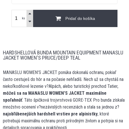
Pridať do košíka
ks
HARDSHELLOVÁ BUNDA MOUNTAIN EQUIPMENT MANASLU
JACKET WOMEN'S PRUCE/DEEP TEAL
MANASLU WOMEN’S JACKET ponúka dokonalú ochranu, pokiaľ
často cestuješ do hôr a na počasie nehľadíš. Nech už sa chystáš na
niekoľkodňové lezenie v?Alpách, alebo turistický prechod Tatier,
môžeš sa na MANASLU WOMEN’S JACKET maximálne
spoľahnúť
. Táto špičková trojvrstvová GORE-TEX Pro bunda získala
množstvo ocenení v?nezávislých recenziách a stala sa jednou z?
najobľúbenejších hardshell vrstiev pre alpinistky
, ktoré
potrebujú maximálnu ochranu proti prírodným živlom a potrpia si na
detailoch spracovania a praktičnosti.