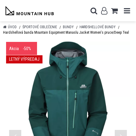
ÚVOD
ŠPORTOVÉ OBLEČENIE
BUNDY
HARDSHELLOVÉ BUNDY
Hardshellová bunda Mountain Equipment Manaslu Jacket Women's pruce/Deep Teal
Akcia
-50%
LETNÝ VÝPREDAJ