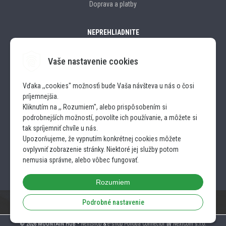
Doprava a platby
NEPREHLIADNITE
Vaše nastavenie cookies
Značky
Vďaka ,,cookies" možnosťi bude Vaša návšteva u nás o čosi
príjemnejšia.
SLEDUJTE NÁS
Kliknutím na ,, Rozumiem", alebo prispôsobením si
podrobnejších možností, povolíte ich používanie, a môžete si
INSTAGRAM
tak spríjemniť chvíle u nás.
Upozorňujeme, že vypnutím konkrétnej cookies môžete
ovplyvniť zobrazenie stránky. Niektoré jej služby potom
FACEBOOK
nemusia správne, alebo vôbec fungovať.
Rozumiem
Podrobné nastavenie
© 2026 MOUNTAIN HUB •
NextShop
&
e-shop Pohoda Connector
by
NextCom s.r.o.