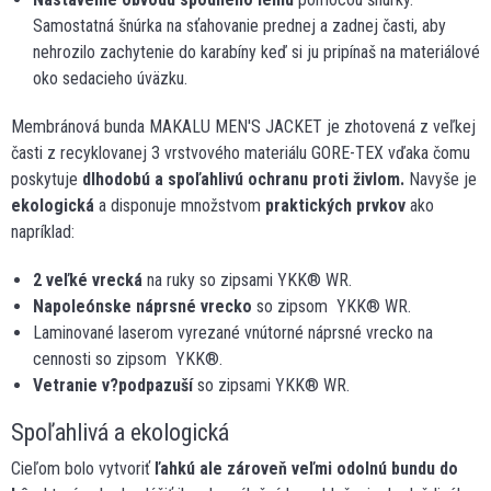
Samostatná šnúrka na sťahovanie prednej a zadnej časti, aby
nehrozilo zachytenie do karabíny keď si ju pripínaš na materiálové
oko sedacieho úväzku.
Membránová bunda MAKALU MEN'S JACKET je zhotovená z veľkej
časti z recyklovanej 3 vrstvového materiálu GORE-TEX vďaka čomu
poskytuje
dlhodobú a spoľahlivú ochranu proti živlom.
Navyše je
ekologická
a disponuje množstvom
praktických prvkov
ako
napríklad:
2 veľké vrecká
na ruky so zipsami YKK® WR.
Napoleónske náprsné vrecko
so zipsom YKK® WR.
Laminované laserom vyrezané vnútorné náprsné vrecko na
cennosti so zipsom YKK®.
Vetranie v?podpazuší
so zipsami YKK® WR.
Spoľahlivá a ekologická
Cieľom bolo vytvoriť
ľahkú ale zároveň veľmi odolnú bundu do