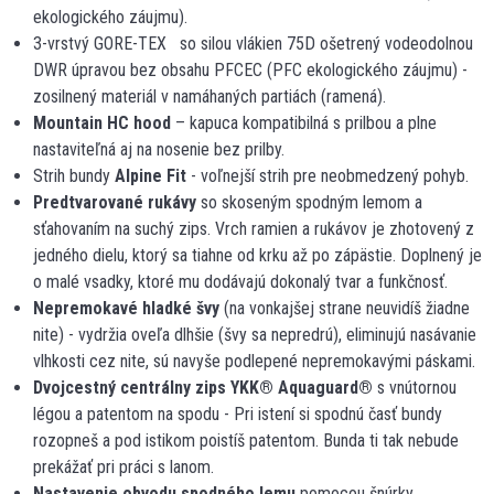
ekologického záujmu).
3-vrstvý GORE-TEX so silou vlákien 75D ošetrený vodeodolnou
DWR úpravou bez obsahu PFCEC (PFC ekologického záujmu) -
zosilnený materiál v namáhaných partiách (ramená).
Mountain HC hood
– kapuca kompatibilná s prilbou a plne
nastaviteľná aj na nosenie bez prilby.
Strih bundy
Alpine Fit
- voľnejší strih pre neobmedzený pohyb.
Predtvarované rukávy
so skoseným spodným lemom a
sťahovaním na suchý zips. Vrch ramien a rukávov je zhotovený z
jedného dielu, ktorý sa tiahne od krku až po zápästie. Doplnený je
o malé vsadky, ktoré mu dodávajú dokonalý tvar a funkčnosť.
Nepremokavé hladké švy
(na vonkajšej strane neuvidíš žiadne
nite) - vydržia oveľa dlhšie (švy sa nepredrú), eliminujú nasávanie
vlhkosti cez nite, sú navyše podlepené nepremokavými páskami.
Dvojcestný centrálny zips YKK
®
Aquaguard
®
s vnútornou
légou a patentom na spodu - Pri istení si spodnú časť bundy
rozopneš a pod istikom poistíš patentom. Bunda ti tak nebude
prekážať pri práci s lanom.
Nastavenie obvodu spodného lemu
pomocou šnúrky.