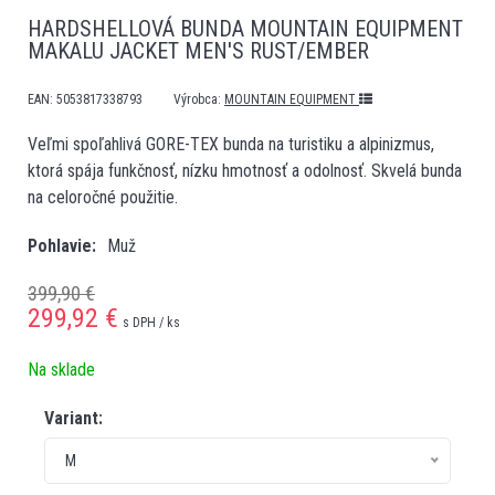
HARDSHELLOVÁ BUNDA MOUNTAIN EQUIPMENT
MAKALU JACKET MEN'S RUST/EMBER
EAN:
5053817338793
Výrobca:
MOUNTAIN EQUIPMENT
Veľmi spoľahlivá GORE-TEX bunda na turistiku a alpinizmus,
ktorá spája funkčnosť, nízku hmotnosť a odolnosť. Skvelá bunda
na celoročné použitie.
Pohlavie
Muž
399,90 €
299,92
€
s DPH / ks
Na sklade
Variant:
M