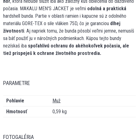
hôr
, ktorá nebude slúžiť iba ako záložný kus oblečenia do daždivého
počasia. MAKALU MEN'S JACKET je veľmi
odolná a praktická
hardshell bunda. Partie v oblasti ramien i kapucne sú z odolného
materiálu GORE-TEX o sile vlákien 75D, čo je garanciou
dlhej
životnosti
. Aj napriek tomu, že bunda pôsobí veľmi jemne, nemusíš
sa báť použiť ju v náročných podmienkach. Kúpou tejto bundy
nezískaš iba
spoľahlivú ochranu do akéhokoľvek počasia, ale
tiež prispeješ k ochrane životného prostredia.
PARAMETRE
Pohlavie
Muž
Hmotnosť
0,59 kg
FOTOGALÉRIA