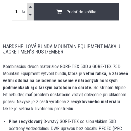
Pridať do košíka
ks
HARDSHELLOVÁ BUNDA MOUNTAIN EQUIPMENT MAKALU
JACKET MEN'S RUST/EMBER
Kombináciou dvoch materiálov GORE-TEX 50D a GORE-TEX 75D
Mountain Equipment vytvoril bundu, ktorá je
veľmi ľahká, a zároveň
veľmi odolná na celodenné nosenie v náročných horských
podmienkach aj s ťažkým batohom na chrbte.
So strihom Alpine
Fit nebudeš mať problém dostatočne vrstviť oblečenie pri chladnom
počasí. Navyše je z časti vyrobená z
recyklovaného materiálu
takže je šetrná k životnému prostrediu.
Plne recyklovaný
3-vrstvý GORE-TEX so silou vlákien 50D
ošetrený vodeodolnou DWR úpravou bez obsahu PFCEC (PFC