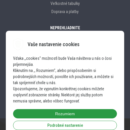
Veľkostné tabulky
Doprava a platby
NEPREHLIADNITE
Vaše nastavenie cookies
Značky
Vďaka ,,cookies" možnosťi bude Vaša návšteva u nás o čosi
príjemnejšia.
SLEDUJTE NÁS
Kliknutím na ,, Rozumiem", alebo prispôsobením si
podrobnejších možností, povolíte ich používanie, a môžete si
INSTAGRAM
tak spríjemniť chvíle u nás.
Upozorňujeme, že vypnutím konkrétnej cookies môžete
ovplyvniť zobrazenie stránky. Niektoré jej služby potom
FACEBOOK
nemusia správne, alebo vôbec fungovať.
Rozumiem
Podrobné nastavenie