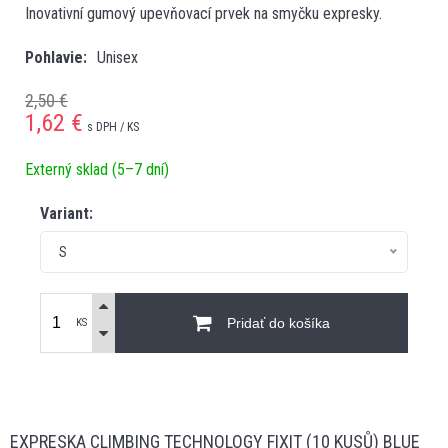
Inovativní gumový upevňovací prvek na smyčku expresky.
Pohlavie
Unisex
2,50 €
1,62
€
s DPH / KS
Externý sklad (5–7 dní)
Variant:
S
Pridať do košíka
KS
EXPRESKA CLIMBING TECHNOLOGY FIXIT (10 KUSŮ) BLUE