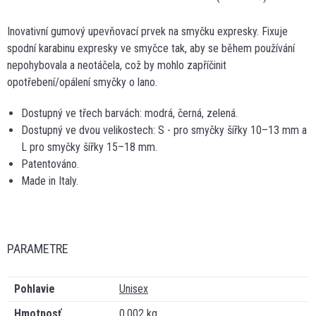
Inovativní gumový upevňovací prvek na smyčku expresky. Fixuje
spodní karabinu expresky ve smyčce tak, aby se během používání
nepohybovala a neotáčela, což by mohlo zapříčinit
opotřebení/opálení smyčky o lano.
Dostupný ve třech barvách: modrá, černá, zelená.
Dostupný ve dvou velikostech: S - pro smyčky šířky 10–13 mm a
L pro smyčky šířky 15–18 mm.
Patentováno.
Made in Italy.
PARAMETRE
Pohlavie
Unisex
Hmotnosť
0,002 kg