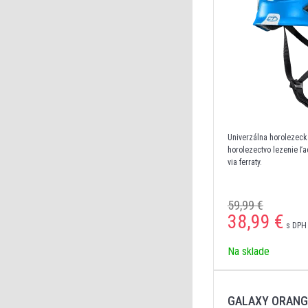
Univerzálna horolezeck
horolezectvo lezenie ľa
via ferraty.
59,99 €
38,99
€
s DPH 
Na sklade
GALAXY ORANG