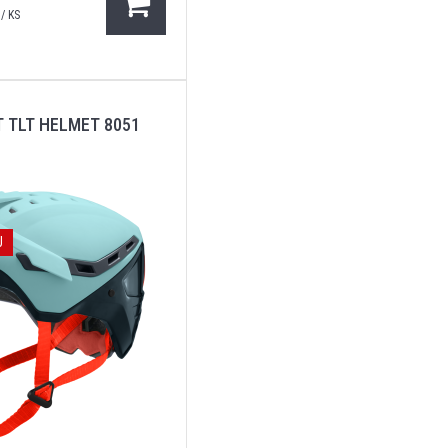
/ KS
T TLT HELMET 8051
J