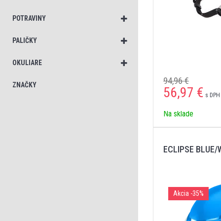
POTRAVINY
PALIČKY
OKULIARE
94,96 €
ZNAČKY
56,97
€
s DPH 
Na sklade
ECLIPSE BLUE/
Akcia
-35%