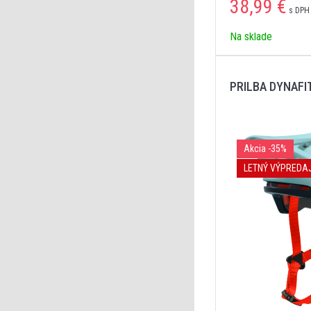
38,99
€
s DPH 
Na sklade
PRILBA DYNAFI
Akcia
-35%
LETNÝ VÝPREDA