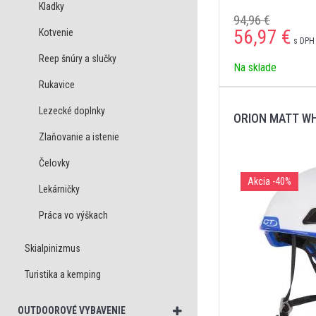
Kladky
94,96 €
56,97
€
Kotvenie
s DPH 
Reep šnúry a slučky
Na sklade
Rukavice
Lezecké doplnky
ORION MATT WH
Zlaňovanie a istenie
Čelovky
Akcia
-40%
Lekárničky
Práca vo výškach
Skialpinizmus
Turistika a kemping
OUTDOOROVÉ VYBAVENIE