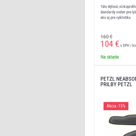
Táto štýlová, nízkoprofi
štandardy nielen pre lyž
ako aj pre cyklistiku.
160 €
104
€
s DPH / ks
Na sklade
PETZL NEABSO
PRILBY PETZL
Akcia
-15%