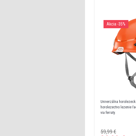
Akcia
-35%
Univerzálna horolezeck
horolezectvo lezenie ľa
via ferraty.
59,99 €