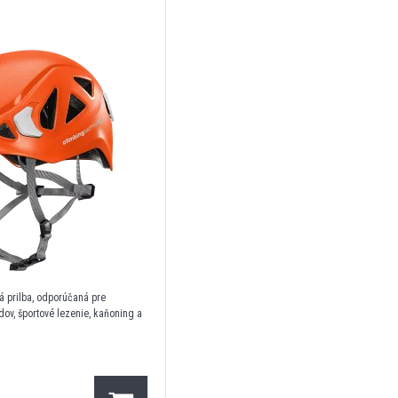
á prilba, odporúčaná pre
dov, športové lezenie, kaňoning a