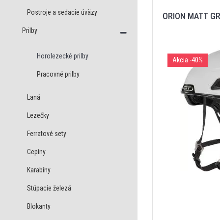
Postroje a sedacie úväzy
ORION MATT G
Prilby
Horolezecké prilby
Akcia
-40%
Pracovné prilby
Laná
Lezečky
Ferratové sety
Cepíny
Karabíny
Stúpacie železá
Blokanty