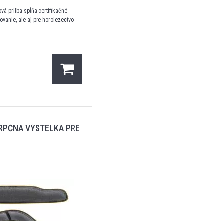
lová prilba spĺňa certifikačné
ovanie, ale aj pre horolezectvo,
RPČNÁ VÝSTELKA PRE