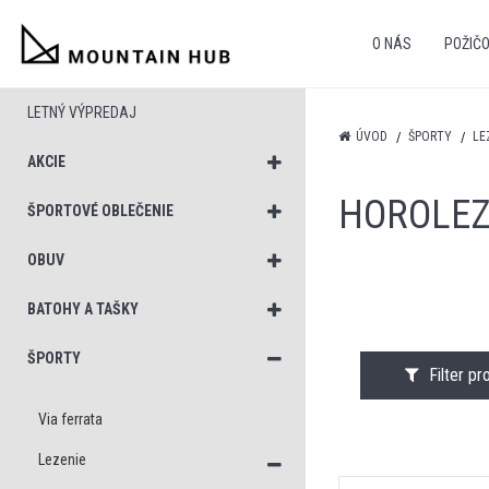
O NÁS
POŽIČ
LETNÝ VÝPREDAJ
ÚVOD
ŠPORTY
LE
AKCIE
HOROLEZ
ŠPORTOVÉ OBLEČENIE
OBUV
BATOHY A TAŠKY
ŠPORTY
Filter p
Via ferrata
Lezenie