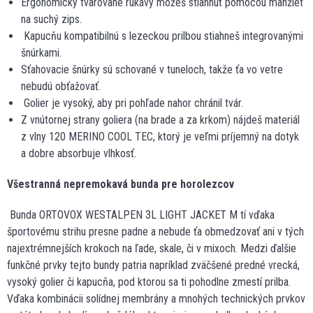
Ergonomicky tvarované rukávy môžeš stiahnuť pomocou manžiet
na suchý zips.
Kapucňu kompatibilnú s lezeckou prilbou stiahneš integrovanými
šnúrkami.
Sťahovacie šnúrky sú schované v tuneloch, takže ťa vo vetre
nebudú obťažovať.
Golier je vysoký, aby pri pohľade nahor chránil tvár.
Z vnútornej strany goliera (na brade a za krkom) nájdeš materiál
z vlny 120 MERINO COOL TEC, ktorý je veľmi príjemný na dotyk
a dobre absorbuje vlhkosť.
Všestranná nepremokavá bunda pre horolezcov
Bunda ORTOVOX WESTALPEN 3L LIGHT JACKET M tí vďaka
športovému strihu presne padne a nebude ťa obmedzovať ani v tých
najextrémnejších krokoch na ľade, skale, či v mixoch. Medzi ďalšie
funkčné prvky tejto bundy patria napríklad zväčšené predné vrecká,
vysoký golier či kapucňa, pod ktorou sa ti pohodlne zmestí prilba.
Vďaka kombinácii solídnej membrány a mnohých technických prvkov