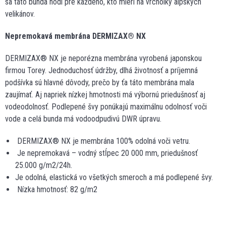
sa táto bunda hodí pre každého, kto mieri na vrcholky alpských
velikánov.
Nepremokavá membrána DERMIZAX® NX
DERMIZAX® NX je neporézna membrána vyrobená japonskou
firmou Torey. Jednoduchosť údržby, dlhá životnosť a príjemná
podšívka sú hlavné dôvody, prečo by ťa táto membrána mala
zaujímať. Aj napriek nízkej hmotnosti má výbornú priedušnosť aj
vodeodolnosť. Podlepené švy ponúkajú maximálnu odolnosť voči
vode a celá bunda má vodoodpudivú DWR úpravu.
DERMIZAX® NX je membrána 100% odolná voči vetru.
Je nepremokavá – vodný stĺpec 20 000 mm, priedušnosť
25.000 g/m2/24h.
Je odolná, elastická vo všetkých smeroch a má podlepené švy.
Nízka hmotnosť: 82 g/m2