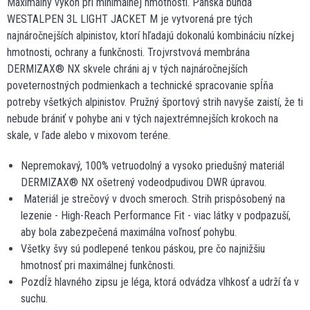
Maximálny výkon pri minimálnej hmotnosti. Pánska bunda
WESTALPEN 3L LIGHT JACKET M je vytvorená pre tých
najnáročnejších alpinistov, ktorí hľadajú dokonalú kombináciu nízkej
hmotnosti, ochrany a funkčnosti. Trojvrstvová membrána
DERMIZAX® NX skvele chráni aj v tých najnáročnejších
poveternostných podmienkach a technické spracovanie spĺňa
potreby všetkých alpinistov. Pružný športový strih navyše zaistí, že ti
nebude brániť v pohybe ani v tých najextrémnejších krokoch na
skale, v ľade alebo v mixovom teréne.
Nepremokavý, 100% vetruodolný a vysoko priedušný materiál
DERMIZAX® NX ošetrený vodeodpudivou DWR úpravou.
Materiál je strečový v dvoch smeroch. Strih prispôsobený na
lezenie - High-Reach Performance Fit - viac látky v podpazuší,
aby bola zabezpečená maximálna voľnosť pohybu.
Všetky švy sú podlepené tenkou páskou, pre čo najnižšiu
hmotnosť pri maximálnej funkčnosti.
Pozdĺž hlavného zipsu je léga, ktorá odvádza vlhkosť a udrží ťa v
suchu.