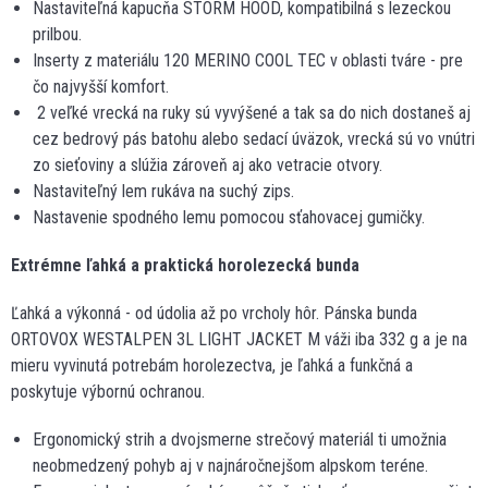
Nastaviteľná kapucňa STORM HOOD, kompatibilná s lezeckou
prilbou.
Inserty z materiálu 120 MERINO COOL TEC v oblasti tváre - pre
čo najvyšší komfort.
2 veľké vrecká na ruky sú vyvýšené a tak sa do nich dostaneš aj
cez bedrový pás batohu alebo sedací úväzok, vrecká sú vo vnútri
zo sieťoviny a slúžia zároveň aj ako vetracie otvory.
Nastaviteľný lem rukáva na suchý zips.
Nastavenie spodného lemu pomocou sťahovacej gumičky.
Extrémne ľahká a praktická horolezecká bunda
Ľahká a výkonná - od údolia až po vrcholy hôr. Pánska bunda
ORTOVOX WESTALPEN 3L LIGHT JACKET M váži iba 332 g a je na
mieru vyvinutá potrebám horolezectva, je ľahká a funkčná a
poskytuje výbornú ochranou.
Ergonomický strih a dvojsmerne strečový materiál ti umožnia
neobmedzený pohyb aj v najnáročnejšom alpskom teréne.