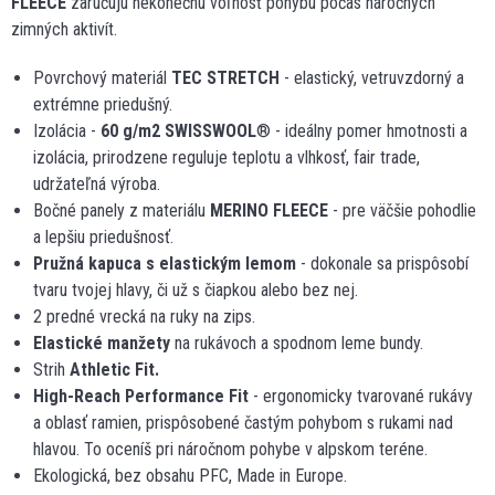
FLEECE
zaručujú nekonečnú voľnosť pohybu počas náročných
zimných aktivít.
Povrchový materiál
TEC STRETCH
- elastický, vetruvzdorný a
extrémne priedušný.
Izolácia -
60 g/m
2
SWISSWOOL
® - ideálny pomer hmotnosti a
izolácia, prirodzene reguluje teplotu a vlhkosť, fair trade,
udržateľná výroba.
Bočné panely z materiálu
MERINO FLEECE
- pre väčšie pohodlie
a lepšiu priedušnosť.
Pružná kapuca s elastickým lemom
- dokonale sa prispôsobí
tvaru tvojej hlavy, či už s čiapkou alebo bez nej.
2 predné vrecká na ruky na zips.
Elastické manžety
na rukávoch a spodnom leme bundy.
Strih
Athletic Fit.
High-Reach Performance Fit
- ergonomicky tvarované rukávy
a oblasť ramien, prispôsobené častým pohybom s rukami nad
hlavou. To oceníš pri náročnom pohybe v alpskom teréne.
Ekologická, bez obsahu PFC, Made in Europe.