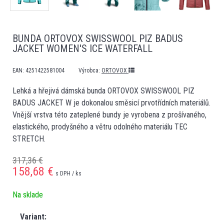
BUNDA ORTOVOX SWISSWOOL PIZ BADUS
JACKET WOMEN'S ICE WATERFALL
EAN:
4251422581004
Výrobca:
ORTOVOX
Lehká a hřejivá dámská bunda ORTOVOX SWISSWOOL PIZ
BADUS JACKET W je dokonalou směsicí prvotřídních materiálů.
Vnější vrstva této zateplené bundy je vyrobena z prošívaného,
elastického, prodyšného a větru odolného materiálu TEC
STRETCH.
317,36 €
158,68
€
s DPH / ks
Na sklade
Variant: