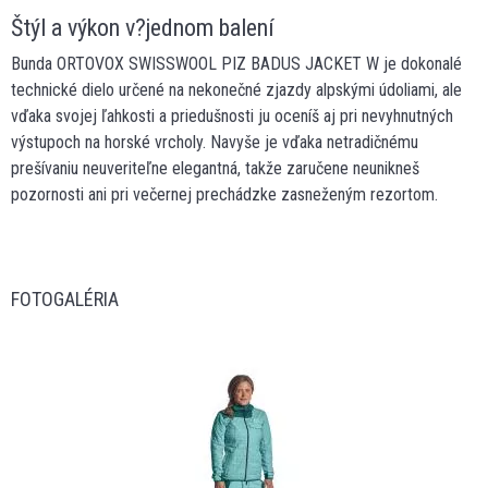
Štýl a výkon v?jednom balení
Bunda ORTOVOX SWISSWOOL PIZ BADUS JACKET W je dokonalé
technické dielo určené na nekonečné zjazdy alpskými údoliami, ale
vďaka svojej ľahkosti a priedušnosti ju oceníš aj pri nevyhnutných
výstupoch na horské vrcholy. Navyše je vďaka netradičnému
prešívaniu neuveriteľne elegantná, takže zaručene neunikneš
pozornosti ani pri večernej prechádzke zasneženým rezortom.
FOTOGALÉRIA