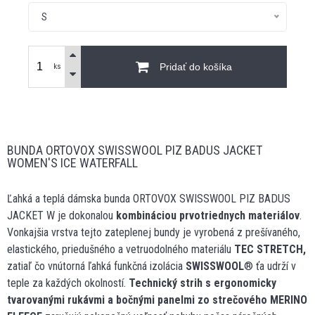
S
Pridať do košíka
ks
BUNDA ORTOVOX SWISSWOOL PIZ BADUS JACKET
WOMEN'S ICE WATERFALL
Ľahká a teplá dámska bunda ORTOVOX SWISSWOOL PIZ BADUS
JACKET W je dokonalou
kombináciou prvotriednych materiálov
.
Vonkajšia vrstva tejto zateplenej bundy je vyrobená z prešívaného,
elastického, priedušného a vetruodolného materiálu
TEC STRETCH,
zatiaľ čo vnútorná ľahká funkčná izolácia
SWISSWOOL
® ťa udrží v
teple za každých okolností.
Technický strih s ergonomicky
tvarovanými rukávmi a bočnými panelmi zo strečového MERINO