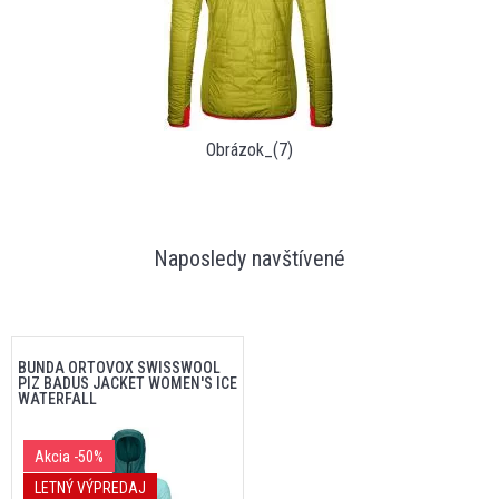
Obrázok_(7)
Naposledy navštívené
BUNDA ORTOVOX SWISSWOOL
PIZ BADUS JACKET WOMEN'S ICE
WATERFALL
Akcia
-50%
LETNÝ VÝPREDAJ