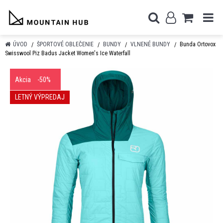
ÚVOD
ŠPORTOVÉ OBLEČENIE
BUNDY
VLNENÉ BUNDY
Bunda Ortovox
Swisswool Piz Badus Jacket Women's Ice Waterfall
Akcia
-50%
LETNÝ VÝPREDAJ