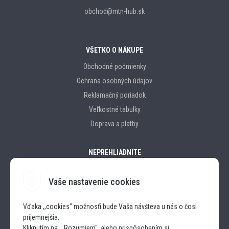
obchod@mtn-hub.sk
VŠETKO O NÁKUPE
Obchodné podmienky
Ochrana osobných údajov
Reklamačný poriadok
Veľkostné tabulky
Doprava a platby
NEPREHLIADNITE
Vaše nastavenie cookies
Značky
Vďaka ,,cookies" možnosťi bude Vaša návšteva u nás o čosi
príjemnejšia.
SLEDUJTE NÁS
Kliknutím na ,, Rozumiem", alebo prispôsobením si