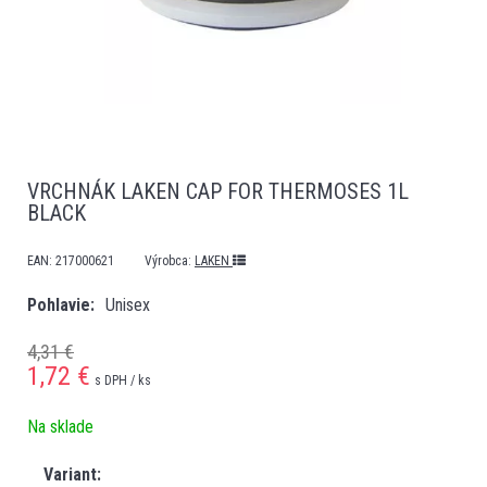
VRCHNÁK LAKEN CAP FOR THERMOSES 1L
BLACK
EAN:
217000621
Výrobca:
LAKEN
Pohlavie
Unisex
4,31 €
1,72
€
s DPH / ks
Na sklade
Variant: