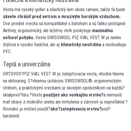
Vesta má vysoký golier a elastický lem okolo ramien, takže ťa bude
skvele chrániť pred vetrom a mrazivým horským vzduchom.
Dve predné vrecká sú kompatibilné s batohom a sú ľahko prístupné.
Aktívny, ergonomický, ale ležérny strih poskytuje
maximálnu
voľnosť pohybu.
Vesta SWISSWOOL PIZ VIAL VEST W je nielen
štýlová a vysoko funkčná, ale aj
klimaticky neutrálna
a neobsahuje
PFC.
Teplá a univerzálna
ORTOVOX?PIZ VIAL VEST W je zatepľovacia vesta, vhodná hlavne
na skitouring. S?vlnenou izoláciou SWISSWOOL®, ergonomickým
strihom, a praktickými vreckami je skvelým spoločníkom na každú?
skialpovú?túru.?Vestu
použiješ ako vonkajšiu vrstvu?
a nemusíš
mať obavy z mokrého snehu ani mrholenia a zároveň ju neprefúkne.?
Rovnako ju môžeš použiť?
ako?zateplovaciu vrstvu?
pod?
hardshell.