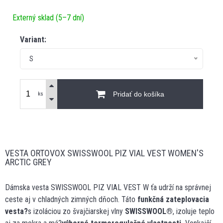
Externý sklad (5–7 dní)
Variant:
S
Pridať do košíka
ks
VESTA ORTOVOX SWISSWOOL PIZ VIAL VEST WOMEN'S
ARCTIC GREY
Dámska vesta SWISSWOOL PIZ VIAL VEST W ťa udrží na správnej
ceste aj v chladných zimných dňoch. Táto
funkčná zateplovacia
vesta?
s izoláciou zo švajčiarskej vlny
SWISSWOOL
®
, izoluje teplo