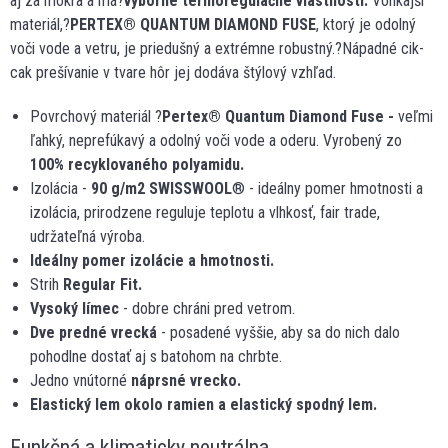
aj za mokra a má?
výborné termoregulačné vlastnosti.
Vonkajší
materiál,?
PERTEX
®
QUANTUM DIAMOND FUSE
, ktorý je odolný
voči vode a vetru, je priedušný a extrémne robustný.?Nápadné cik-
cak prešívanie v tvare hôr jej dodáva štýlový vzhľad.
Povrchový materiál ?
Pertex
®
Quantum Diamond Fuse -
veľmi
ľahký, neprefúkavý a odolný voči vode a oderu. Vyrobený zo
100% recyklovaného polyamidu.
Izolácia -
90 g/m
2
SWISSWOOL
® - ideálny pomer hmotnosti a
izolácia, prirodzene reguluje teplotu a vlhkosť, fair trade,
udržateľná výroba.
Ideálny pomer izolácie a hmotnosti.
Strih
Regular Fit.
Vysoký límec
- dobre chráni pred vetrom.
Dve predné vrecká
- posadené vyššie, aby sa do nich dalo
pohodlne dostať aj s batohom na chrbte.
Jedno vnútorné
náprsné vrecko.
Elastický lem okolo ramien a elastický spodný lem.
Funkčná a klimaticky neutrálna