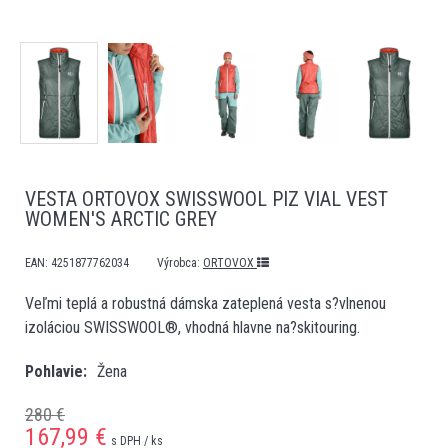
VESTA ORTOVOX SWISSWOOL PIZ VIAL VEST
WOMEN'S ARCTIC GREY
EAN:
4251877762034
Výrobca:
ORTOVOX
Veľmi teplá a robustná dámska zateplená vesta s?vlnenou
izoláciou SWISSWOOL®, vhodná hlavne na?skitouring.
Pohlavie
Žena
280 €
167,99
€
s DPH / ks