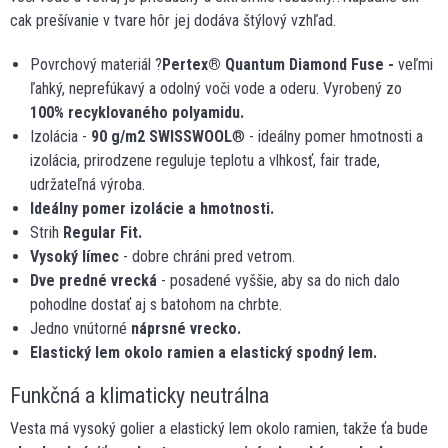
cak prešívanie v tvare hôr jej dodáva štýlový vzhľad.
Povrchový materiál ?
Pertex
®
Quantum Diamond Fuse -
veľmi
ľahký, neprefúkavý a odolný voči vode a oderu. Vyrobený zo
100% recyklovaného polyamidu.
Izolácia -
90 g/m
2
SWISSWOOL
® - ideálny pomer hmotnosti a
izolácia, prirodzene reguluje teplotu a vlhkosť, fair trade,
udržateľná výroba.
Ideálny pomer izolácie a hmotnosti.
Strih
Regular Fit.
Vysoký límec
- dobre chráni pred vetrom.
Dve predné vrecká
- posadené vyššie, aby sa do nich dalo
pohodlne dostať aj s batohom na chrbte.
Jedno vnútorné
náprsné vrecko.
Elastický lem okolo ramien a elastický spodný lem.
Funkčná a klimaticky neutrálna
Vesta má vysoký golier a elastický lem okolo ramien, takže ťa bude