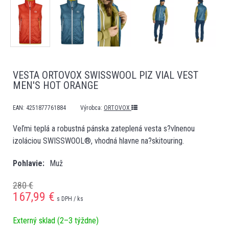
VESTA ORTOVOX SWISSWOOL PIZ VIAL VEST
MEN'S HOT ORANGE
EAN:
4251877761884
Výrobca:
ORTOVOX
Veľmi teplá a robustná pánska zateplená vesta s?vlnenou
izoláciou SWISSWOOL®, vhodná hlavne na?skitouring.
Pohlavie
Muž
280 €
167,99
€
s DPH / ks
Externý sklad (2–3 týždne)