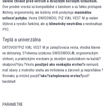
skvele chrániť pred vetrom a mrazivým horským vzduchom.
Dve predné vrecká sú kompatibilné s batohom a sú ľahko prístupné.
Aktívny, ergonomický, ale ležérny strih poskytuje
maximálnu
voľnosť pohybu.
Vesta SWISSWOOL PIZ VIAL VEST M je nielen
štýlová a vysoko funkčná, ale aj
klimaticky neutrálna
a neobsahuje
PFC.
Teplá a univerzálna
ORTOVOX?PIZ VIAL VEST M je zatepľovacia vesta, vhodná hlavne
na skitouring. S?vlnenou izoláciou SWISSWOOL®, ergonomickým
strihom, a praktickými vreckami je skvelým spoločníkom na každú?
skialpovú?túru.?Vestu
použiješ ako vonkajšiu vrstvu?
a nemusíš
mať obavy z mokrého snehu ani mrholenia a zároveň ju neprefúkne.?
Rovnako ju môžeš použiť?
ako?zateplovaciu vrstvu?
pod?
hardshell.
PARAMETRE