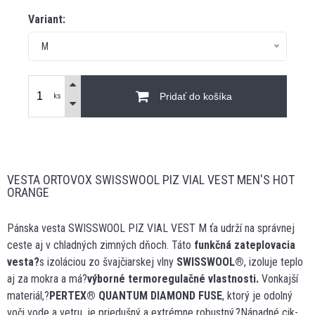
Variant:
M
Pridať do košíka
ks
VESTA ORTOVOX SWISSWOOL PIZ VIAL VEST MEN'S HOT
ORANGE
Pánska vesta SWISSWOOL PIZ VIAL VEST M ťa udrží na správnej
ceste aj v chladných zimných dňoch. Táto
funkčná zateplovacia
vesta?
s izoláciou zo švajčiarskej vlny
SWISSWOOL
®
, izoluje teplo
aj za mokra a má?
výborné termoregulačné vlastnosti.
Vonkajší
materiál,?
PERTEX
®
QUANTUM DIAMOND FUSE
, ktorý je odolný
voči vode a vetru, je priedušný a extrémne robustný.?Nápadné cik-