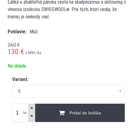
Ľahká a zbaliteľná pánska vesta na skialpinizmus a skitouring s
vlnenou izoláciou SWISSWOOL
. Pre tých, ktorí vedia, že
®
menej je niekedy viac.
Pohlavie
Muž
260 €
130
€
s DPH / ks
Na sklade
Variant:
S
Pridať do košíka
ks