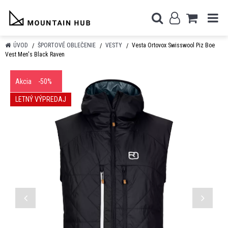
ÚVOD
ŠPORTOVÉ OBLEČENIE
VESTY
Vesta Ortovox Swisswool Piz Boe
Vest Men's Black Raven
Akcia
-50%
LETNÝ VÝPREDAJ