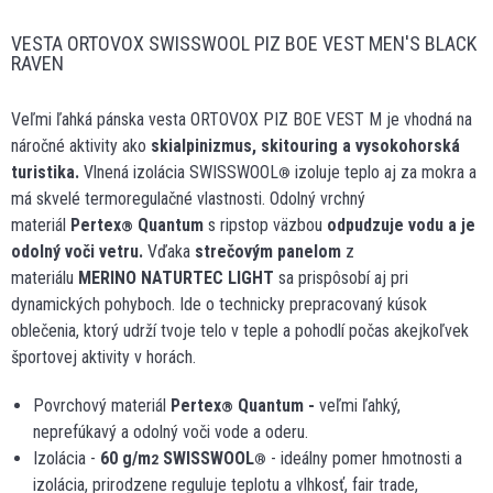
VESTA ORTOVOX SWISSWOOL PIZ BOE VEST MEN'S BLACK
RAVEN
Veľmi ľahká pánska vesta ORTOVOX PIZ BOE VEST M je vhodná na
náročné aktivity ako
skialpinizmus, skitouring a vysokohorská
turistika.
Vlnená izolácia SWISSWOOL
izoluje teplo aj za mokra a
®
má skvelé termoregulačné vlastnosti. Odolný vrchný
materiál
Pertex
Quantum
s ripstop väzbou
odpudzuje vodu a je
®
odolný voči vetru.
Vďaka
strečovým panelom
z
materiálu
MERINO NATURTEC LIGHT
sa prispôsobí aj pri
dynamických pohyboch. Ide o technicky prepracovaný kúsok
oblečenia, ktorý udrží tvoje telo v teple a pohodlí počas akejkoľvek
športovej aktivity v horách.
Povrchový materiál
Pertex
Quantum -
veľmi ľahký,
®
neprefúkavý a odolný voči vode a oderu.
Izolácia -
60 g/m
SWISSWOOL
- ideálny pomer hmotnosti a
2
®
izolácia, prirodzene reguluje teplotu a vlhkosť, fair trade,