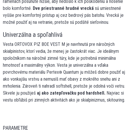
ramenách posunuté nižšie, aby nedošlo k ich poškodeniu a nosenie
bolo komfortné.
Dve priestranné hrudné vrecká
sú umiestnené
vyššie pre komfortný prístup aj cez bedrový pás batohu. Vrecká je
možné použiť aj na vetranie, pretože sú podšité sieťovinou.
Univerzálna a spoľahlivá
Vesta ORTOVOX PIZ BOE VEST M je navrhnutá pre náročných
skialpinistov, ktorí vedia, že menej je častokrát viac. Je ideálnym
spoločníkom na náročné zimné túry, kde je potrebná minimálna
hmotnosť a maximálny výkon. Vesta je univerzálna a vďaka
povrchovému materiálu Pertex
Quantum ju môžeš dobre použiť aj
®
ako vonkajšiu vrstvu a nemusíš mať obavy z mokrého snehu ani z
mrholenia. Zároveň ti nahradí softshell, pretože je odolná voči vetru.
Skvele ju použiješ
aj ako zatepľovačku pod hardshell.
Najviac si
vestu obľúbiš pri zimných aktivitách ako je skialpinizmus, skitouring.
PARAMETRE