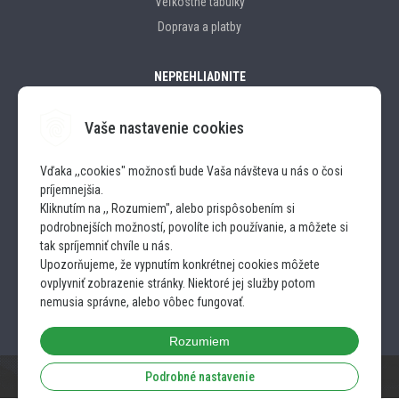
Veľkostné tabulky
Doprava a platby
NEPREHLIADNITE
Vaše nastavenie cookies
Značky
Vďaka ,,cookies" možnosťi bude Vaša návšteva u nás o čosi
príjemnejšia.
SLEDUJTE NÁS
Kliknutím na ,, Rozumiem", alebo prispôsobením si
podrobnejších možností, povolíte ich používanie, a môžete si
INSTAGRAM
tak spríjemniť chvíle u nás.
Upozorňujeme, že vypnutím konkrétnej cookies môžete
ovplyvniť zobrazenie stránky. Niektoré jej služby potom
FACEBOOK
nemusia správne, alebo vôbec fungovať.
Rozumiem
Podrobné nastavenie