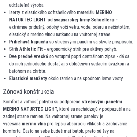
udržateľná výroba.
Iserty z elastického softshellového materiálu
MERINO
NATURTEC LIGHT od švajčiarskej firmy Schoeller
-
®
extrémne pridušný, odolný voči vetru, vode, oderu a nečistotám,
elastický s merino vlnou natkanou na vnútornej strane.
Priliehavá kapucňa
so strečovými panelmi sa skvele prispôsobí.
Strih
Athletic Fit -
ergonomický strih pre aktívny pohyb.
Dve predné vrecká
so vstupmi popri centrálnom zipse - dá sa
do nich jednoducho dostať aj s oblečeným sedacím úväzkom a
batohom na chrbte.
Elastické manžety
okolo ramien a na spodnom leme vesty.
Zónová konštrukcia
Komfort a voľnosť pohybu sú podporené
strečovými panelmi
MERINO NATURTEC LIGHT,
ktoré sa nachádzajú v podpazuší a na
zadnej strane ramien. Na vnútornej strane panelov je
vyčesaná
merino vlna
pre lepšiu absorpciu vlhkosti a zachovanie
komfortu. Často na sebe budeš mať batoh, preto sú švy na