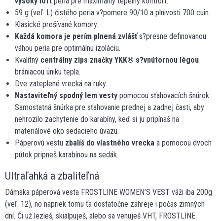
vysoký loft
peria pre maximálny tepelný komfort.
59 g (veľ. L) čistého peria v?pomere 90/10 a plnivosti 700 cuin.
Klasické prešívané komory.
Každá komora je perím plnená zvlášť
s?presne definovanou
váhou peria pre optimálnu izoláciu.
Kvalitný
centrálny zips značky YKK
®
s?vnútornou légou
brániacou úniku tepla.
Dve zateplené vrecká na ruky.
Nastaviteľný spodný lem vesty
pomocou sťahovacích šnúrok.
Samostatná šnúrka pre sťahovanie prednej a zadnej časti, aby
nehrozilo zachytenie do karabíny, keď si ju pripínaš na
materiálové oko sedacieho úväzu.
Páperovú vestu
zbalíš do vlastného vrecka
a pomocou dvoch
pútok pripneš karabínou na sedák.
Ultraľahká a zbaliteľná
Dámska páperová vesta FROSTLINE WOMEN’S VEST váži iba 200g
(veľ. 12), no napriek tomu ťa dostatočne zahreje i počas zimných
dní. Či už lezieš, skialpuješ, alebo sa venuješ VHT, FROSTLINE