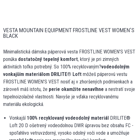
VESTA MOUNTAIN EQUIPMENT FROSTLINE VEST WOMEN'S
BLACK
Minimalistická dámska páperová vesta FROSTLINE WOMEN’S VEST
ponúka
dostatočný tepelný komfort
, ktorý je pri zimných
aktivitách toľko potrebný. So 100% recyklovaným?
vodeodolným
vonkajším materiálom DRILITE
®
Loft
môžeš páperovú vestu
FROSTLINE WOMEN’S VEST nosiť aj v zhoršených podmienkach a
zároveň máš istotu, že
perie okamžite nenavlhne
a nestratí svoje
tepelnoizolačné vlastnosti. Navyše je vďaka recyklovanému
materiálu ekologická.
Vonkajší
100% recyklovaný vodeodolný materiál
DRILITE®
Loft 20 D ošetrený vodeodolnou DWR úpravou bez obsahu FC -
spoľahlivo vetruvzdorný, vysoko odolný voči vode a umožňuje