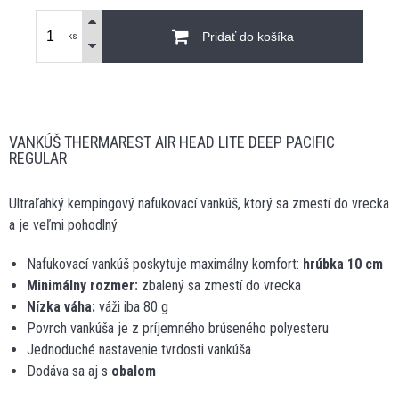
Pridať do košíka
ks
VANKÚŠ THERMAREST AIR HEAD LITE DEEP PACIFIC
REGULAR
Ultraľahký kempingový nafukovací vankúš, ktorý sa zmestí do vrecka
a je veľmi pohodlný
Nafukovací vankúš poskytuje maximálny komfort:
hrúbka 10 cm
Minimálny rozmer:
zbalený sa zmestí do vrecka
Nízka váha:
váži iba 80 g
Povrch vankúša je z príjemného brúseného polyesteru
Jednoduché nastavenie tvrdosti vankúša
Dodáva sa aj s
obalom