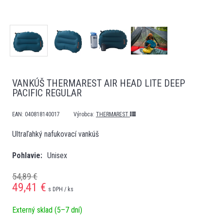
VANKÚŠ THERMAREST AIR HEAD LITE DEEP
PACIFIC REGULAR
EAN:
040818140017
Výrobca:
THERMAREST
Ultraľahký nafukovací vankúš
Pohlavie
Unisex
54,89 €
49,41
€
s DPH / ks
Externý sklad (5–7 dní)