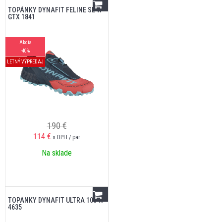
TOPÁNKY DYNAFIT FELINE SL W
GTX 1841
Akcia
-40%
LETNÝ VÝPREDAJ
190 €
114
€
s DPH / par
Na sklade
TOPÁNKY DYNAFIT ULTRA 100 W
4635