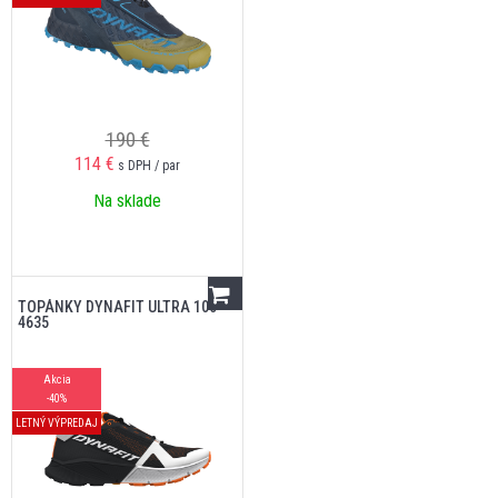
190 €
114
€
s DPH / par
Na sklade
TOPÁNKY DYNAFIT ULTRA 100
4635
Akcia
-40%
LETNÝ VÝPREDAJ