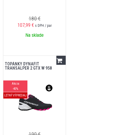
180 €
107,99
€
s DPH / par
Na sklade
TOPÁNKY DYNAFIT
TRANSALPER 2 GTX W 958
Akcia
-40%
LETNÝ VÝPREDAJ
190 €