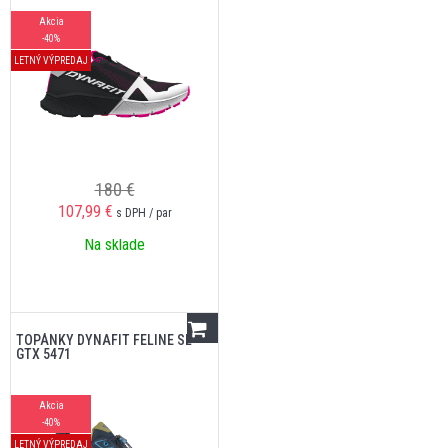
Akcia
-40%
LETNÝ VÝPREDAJ
180 €
107,99
€
s DPH / par
Na sklade
TOPÁNKY DYNAFIT FELINE SL
GTX 5471
Akcia
-40%
LETNÝ VÝPREDAJ