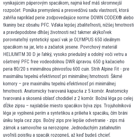
vynikajúcim páperovým spacákom, najmä keď máš skromnejší
rozpočet. Ponúka premyslenú a presvedčivú sadu vlastností, ktorá
zahŕňa napríklad perie zodpovedajúce norme DOWN CODEX® alebo
tkaniny bez obsahu PFC. Vďaka lepšej zbaliteľnosti, nižšej hmotnosti
a pravdepodobne dlhšej životnosti než takmer akýkoľvek
porovnateľný syntetický spací vak je OLYMPUS 650 ideálnym
spacákom na jar, leto a začiatok jesene. Povrchový materiál
HELIUMTM 30 D je ľahký, vysoko priedušný a odolný voči vetru a
ošetrený PFC free vodeodolnou DWR úpravou. 650 g kačacieho
peria 80/20 s minimálnou plnivosťou 600 cuin. Strih Alpine Fit - pre
maximálnu tepelnú efektívnosť pri minimálnej hmotnosti. Šikmé
komory – pre maximálnu tepelnú efektívnosť pri minimálnej
hmotnosti. Anatomicky tvarovaná kapucňa z 5 komôr. Anatomicky
tvarovaná a skosená oblasť chodidiel z 2 komôr. Bočná léga po celej
dĺžke zipsu – najslabšie miesto spacákov býva zips. Trojuholníková
léga je vyplnená perím a syntetikou a prilieha k spacáku, čím bráni
úniku tepla cez zips. Bočný zips pre lepšie odvetranie - zips má
zámok a samovoľne sa nerozopne. Jednoduchým zatiahnutím
uvoľníš poistku a spacák rozopneš, až keď budeš chcieť.