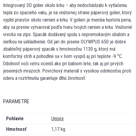
Integrovaný 3D golier okolo krku – aby nedochádzalo k vytlačeniu
tepla zo spacieho vaku, je na vnútornej strane páperový golier, ktorý
vyplní priestor okolo ramien a krku. V golieri je menšia hustota peria,
aby sa presne vytvaroval podľa tvaru tvojich ramien a krku. Vnútorné
vrecko na zips. Spacák dodávaný spolu s nepremokavým obalom a
sieťkou na uskladnenie. Od jari do jesene OLYMPUS 650 je dobre
zbaliteľný páperový spacák s hmotnosťou 1130 g, ktorý má
komfortný strih a pohodlne sa v ňom vyspíš aj pri teplote -9 °C.
Odolnosť voči vetru oceníš ako pri babiom lete, tak aj pri prvých
jesenných mrazoch. Povrchový materiál s vysokou odolnosťou proti
oderu a roztrhnutiu garantuje dlhú životnosť.
PARAMETRE
Pohlavie
Unisex
Hmotnosť
1,17 kg