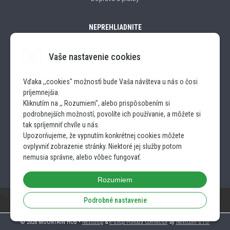
NEPREHLIADNITE
Vaše nastavenie cookies
Značky
Vďaka ,,cookies" možnosťi bude Vaša návšteva u nás o čosi
príjemnejšia.
SLEDUJTE NÁS
Kliknutím na ,, Rozumiem", alebo prispôsobením si
podrobnejších možností, povolíte ich používanie, a môžete si
INSTAGRAM
tak spríjemniť chvíle u nás.
Upozorňujeme, že vypnutím konkrétnej cookies môžete
ovplyvniť zobrazenie stránky. Niektoré jej služby potom
FACEBOOK
nemusia správne, alebo vôbec fungovať.
Rozumiem
Podrobné nastavenie
© 2026 MOUNTAIN HUB •
NextShop
&
e-shop Pohoda Connector
by
NextCom s.r.o.