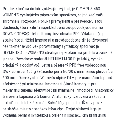
Pre tie, ktoré sa do hôr vydávajú prvýkrát, je OLYMPUS 450
WOMEN’S vynikajúcim páperovým spacákom, najmä keď máš
skromnejší rozpočet. Ponúka premyslenú a presvedčivú sadu
vlastností, ktorá zahŕňa napríklad perie zodpovedajúce norme
DOWN CODEX® alebo tkaniny bez obsahu PFC. Vďaka lepšej
zbaliteľnosti, nižšej hmotnosti a pravdepodobne dlhšej životnosti
než takmer akýkoľvek porovnateľný syntetický spací vak je
OLYMPUS 450 WOMEN’S ideálnym spacákom na jar, leto a začiatok
jesene. Povrchový materiál HELIUMTM 30 D je ľahký, vysoko
priedušný a odolný voči vetru a ošetrený PFC free vodeodolnou
DWR úpravou. 456 g kačacieho peria 80/20 s minimálnou plnivosťou
600 cuin. Dámsky strih Women’s Alpine Fit – pre maximálnu tepelnú
efektívnosť pri minimálnej hmotnosti. Šikmé komory – pre
maximálnu tepelnú efektívnosť pri minimálnej hmotnosti. Anatomicky
tvarovaná kapucňa z 5 komôr. Anatomicky tvarovaná a skosená
oblasť chodidiel z 2 komôr. Bočná léga po celej dĺžke zipsu –
najslabšie miesto spacákov býva zips. Trojuholníková léga je
vyplnená perím a syntetikou a prilieha k spacáku, čím bráni úniku