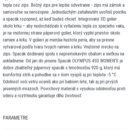
tepla cez zips. Bočný zips pre lepšie odvetranie - zips má zámok a
samovoľne sa nerozopne. Jednoduchým zatiahnutím uvoľníš poistku
a spacák rozopneš, až keď budeš chcieť. Integrovaný 3D golier
okolo krku – aby nedochádzalo k vytlačeniu tepla zo spacieho vaku,
je na vnútornej strane páperový golier, ktorý vyplní priestor okolo
ramien a krku. V golieri je menšia hustota peria, aby sa presne
vytvaroval podľa tvaru tvojich ramien a krku. Vnútorné vrecko na
zips. Spacák dodávaný spolu s nepremokavým obalom a sieťkou na
uskladnenie. Od jari do jesene Spacák OLYMPUS 450 WOMEN’S je
dobre zbaliteľný páperový spacák s hmotnosťou 920 g, ktorý má
komfortný strih a pohodlne sa v ňom vyspíš aj pri teplote -5 °C.
Odolnosť voči vetru oceníš ako pri babiom lete, tak aj pri prvých
jesenných mrazoch. Povrchový materiál s vysokou odolnosťou proti
oderu a roztrhnutiu garantuje dlhú životnosť.
PARAMETRE