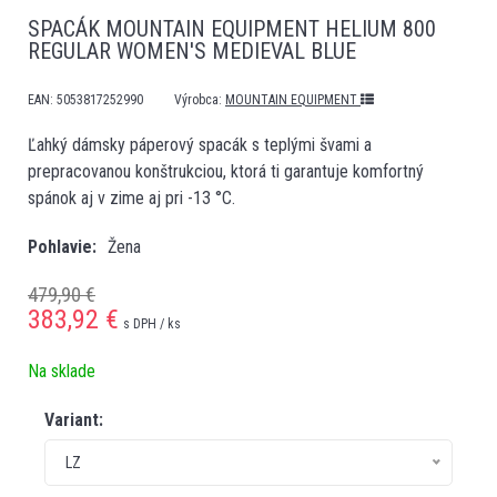
SPACÁK MOUNTAIN EQUIPMENT HELIUM 800
REGULAR WOMEN'S MEDIEVAL BLUE
EAN:
5053817252990
Výrobca:
MOUNTAIN EQUIPMENT
Ľahký dámsky páperový spacák s teplými švami a
prepracovanou konštrukciou, ktorá ti garantuje komfortný
spánok aj v zime aj pri -13 °C.
Pohlavie
Žena
479,90 €
383,92
€
s DPH / ks
Na sklade
Variant:
LZ