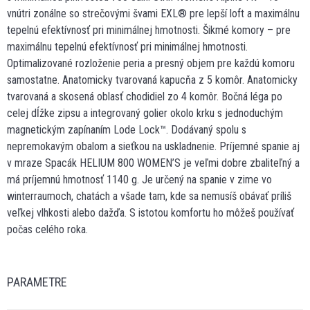
vnútri zonálne so strečovými švami EXL® pre lepší loft a maximálnu
tepelnú efektívnosť pri minimálnej hmotnosti. Šikmé komory – pre
maximálnu tepelnú efektívnosť pri minimálnej hmotnosti.
Optimalizované rozloženie peria a presný objem pre každú komoru
samostatne. Anatomicky tvarovaná kapucňa z 5 komôr. Anatomicky
tvarovaná a skosená oblasť chodidiel zo 4 komôr. Bočná léga po
celej dĺžke zipsu a integrovaný golier okolo krku s jednoduchým
magnetickým zapínaním Lode Lock™. Dodávaný spolu s
nepremokavým obalom a sieťkou na uskladnenie. Príjemné spanie aj
v mraze Spacák HELIUM 800 WOMEN’S je veľmi dobre zbaliteľný a
má príjemnú hmotnosť 1140 g. Je určený na spanie v zime vo
winterraumoch, chatách a všade tam, kde sa nemusíš obávať príliš
veľkej vlhkosti alebo dažďa. S istotou komfortu ho môžeš používať
počas celého roka.
PARAMETRE