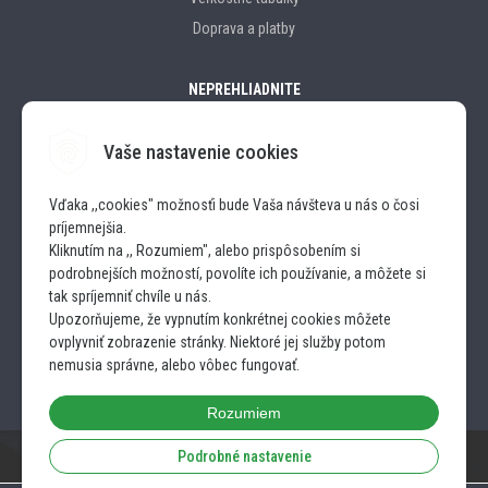
Doprava a platby
NEPREHLIADNITE
Vaše nastavenie cookies
Značky
Vďaka ,,cookies" možnosťi bude Vaša návšteva u nás o čosi
príjemnejšia.
SLEDUJTE NÁS
Kliknutím na ,, Rozumiem", alebo prispôsobením si
podrobnejších možností, povolíte ich používanie, a môžete si
INSTAGRAM
tak spríjemniť chvíle u nás.
Upozorňujeme, že vypnutím konkrétnej cookies môžete
ovplyvniť zobrazenie stránky. Niektoré jej služby potom
FACEBOOK
nemusia správne, alebo vôbec fungovať.
Rozumiem
Podrobné nastavenie