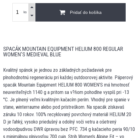
Pridať do košíka
ks
SPACÁK MOUNTAIN EQUIPMENT HELIUM 800 REGULAR
WOMEN'S MEDIEVAL BLUE
Kvalitný spánok je jednou zo základných požiadaviek pre
plnohodnotnú regeneráciu pri každej outdoorovej aktivite. Páperový
spacák Mountain Equipment HELIUM 800 WOMEN’S má hmotnosť
neuveriteľných 1140 g a pritom sa v?ňom pohodlne vyspíš pri -13
°C. Je plnený veľmi kvalitným kačacím perím. Vhodný pre spanie v
stane, winterraume alebo pod prístreškom. Na spacák získavaš
záruku 10 rokov. 100% recyklovaný povrchový materiál HELIUM 20
D je ľahký, vysoko priedušný a odolný voči vetru a ošetrený
vodoodpudivou DWR úpravou bez PFC. 734 g kačacieho peria 90/10
s minimálnou plnivosťou 700 cuin. Strih Women’s Alpine Fit – vo