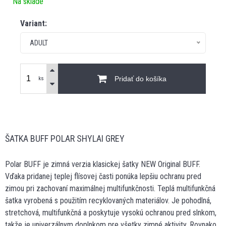
Na sklade
Variant:
ADULT
Pridať do košíka
ks
ŠATKA BUFF POLAR SHYLAI GREY
Polar BUFF je zimná verzia klasickej šatky NEW Original BUFF.
Vďaka pridanej teplej flísovej časti ponúka lepšiu ochranu pred
zimou pri zachovaní maximálnej multifunkčnosti. Teplá multifunkčná
šatka vyrobená s použitím recyklovaných materiálov. Je pohodlná,
stretchová, multifunkčná a poskytuje vysokú ochranou pred slnkom,
takže je univerzálnym doplnkom pre všetky zimné aktivity. Rovnako