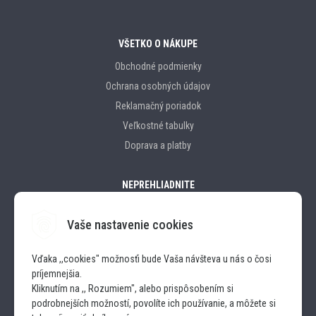
VŠETKO O NÁKUPE
Obchodné podmienky
Ochrana osobných údajov
Reklamačný poriadok
Veľkostné tabulky
Doprava a platby
NEPREHLIADNITE
Vaše nastavenie cookies
Značky
Vďaka ,,cookies" možnosťi bude Vaša návšteva u nás o čosi
príjemnejšia.
SLEDUJTE NÁS
Kliknutím na ,, Rozumiem", alebo prispôsobením si
podrobnejších možností, povolíte ich používanie, a môžete si
INSTAGRAM