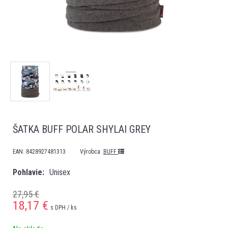
ŠATKA BUFF POLAR SHYLAI GREY
EAN:
8428927481313
Výrobca:
BUFF
Pohlavie
Unisex
27,95 €
18,17
€
s DPH / ks