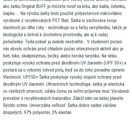
ako šatku Original BUFF ju môžete nosiť na krku, ako kuklu, čelenku,
čiapku .... Na výrobu šatky bolo použité polyesterové mikrovlákno
vyrobené z recyklovaných PET fliaš. Šatka si zachováva svoje
vlastnosti po dlhé roky - nežmolkuje sa a farby nevyblednú, takže je
ekologická a šetrná k životnému prostrediu, ale aj k vašej
peňaženke. Teda pokiaľ ju niekde nestratíte... V studenom počasí
vás skvelo ochráni pred chladom počas intenzívnych aktivít ako je
beh, bike, skialpinizmus, bežky, alebo horská turistika. Na slnku
poskytuje vysokú ochranu pred škodlivým UV žiarením (UPF 50+) a
postará sa o výborný odvod potu, keď sa do toho poriadne opriete.
Vlastnosti: UPF50+ Šatka poskytuje vysoký stupeň ochrany pred
škodlivým UV žiarením. Ultrastretch technológia: šatka je elastická
vo všetkých smeroch, vďaka čomu sa veľmi príjemne nosí. Vyrobená
prevažne z recyklovaných materiálov. Záleží nám na našej planéte.
Rýchlo schne. Univerzálna veľkosť. Šatka dobre sadne väčšine
dospelých. 97% polyester, 3% elastan.