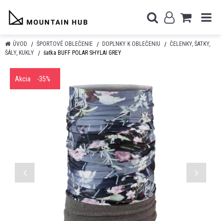
ÚVOD
ŠPORTOVÉ OBLEČENIE
DOPLNKY K OBLEČENIU
ČELENKY, ŠATKY,
ŠÁLY, KUKLY
šatka BUFF POLAR SHYLAI GREY
Akcia
-35%