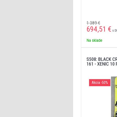
1 389 €
694,51
€
s D
Na sklade
S508: BLACK C
161 - XENIC 10
Akcia
-50%