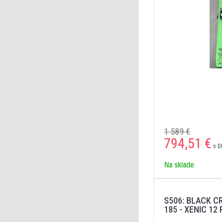
1 589 €
794,51
€
s D
Na sklade
S506: BLACK C
185 - XENIC 12