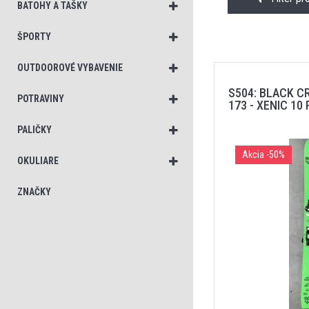
BATOHY A TAŠKY
ŠPORTY
OUTDOOROVÉ VYBAVENIE
S504: BLACK C
POTRAVINY
173 - XENIC 10 
PALIČKY
Akcia
-50%
OKULIARE
ZNAČKY