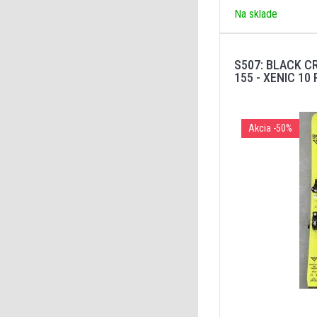
Na sklade
S507: BLACK C
155 - XENIC 10
Akcia
-50%