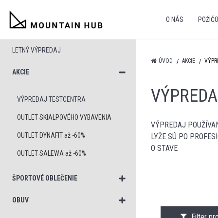
O NÁS
POŽIČ
LETNÝ VÝPREDAJ
ÚVOD
AKCIE
VÝPR
AKCIE
VÝPREDA
VÝPREDAJ TESTCENTRA
OUTLET SKIALPOVÉHO VYBAVENIA
VÝPREDAJ POUŽÍVAN
OUTLET DYNAFIT až -60%
LYŽE SÚ PO PROFES
O STAVE
OUTLET SALEWA až -60%
ŠPORTOVÉ OBLEČENIE
OBUV
Filter p