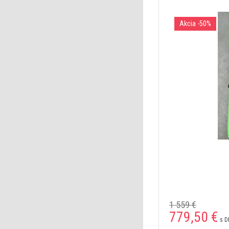
Akcia
-50%
1 559 €
779,50
€
s D