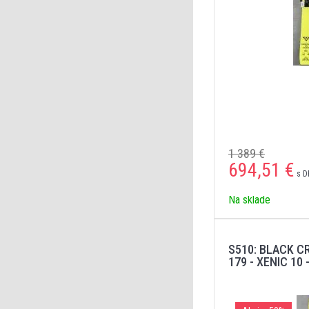
1 389 €
694,51
€
s D
Na sklade
S510: BLACK C
179 - XENIC 10 