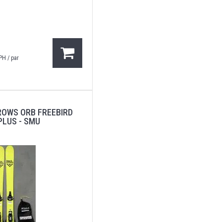
PH / par
ROWS ORB FREEBIRD
 PLUS - SMU