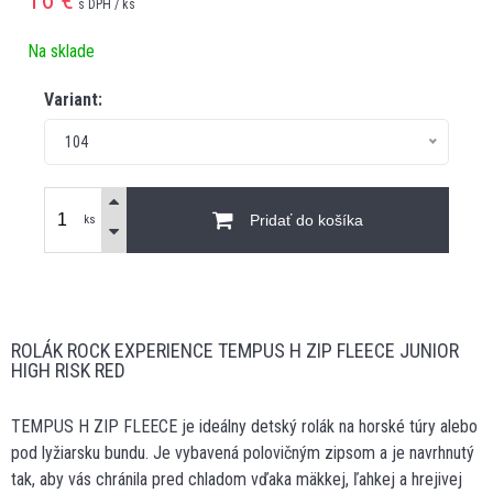
s DPH / ks
Na sklade
Variant:
104
Pridať do košíka
ks
ROLÁK ROCK EXPERIENCE TEMPUS H ZIP FLEECE JUNIOR
HIGH RISK RED
TEMPUS H ZIP FLEECE je ideálny detský rolák na horské túry alebo
pod lyžiarsku bundu. Je vybavená polovičným zipsom a je navrhnutý
tak, aby vás chránila pred chladom vďaka mäkkej, ľahkej a hrejivej