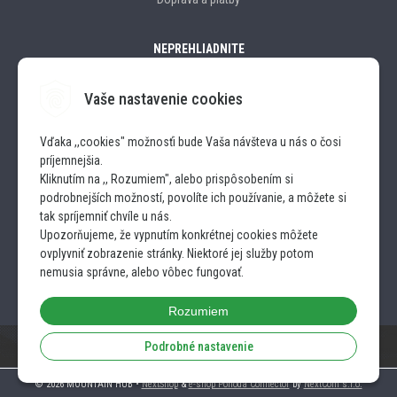
NEPREHLIADNITE
Vaše nastavenie cookies
Značky
Vďaka ,,cookies" možnosťi bude Vaša návšteva u nás o čosi
príjemnejšia.
SLEDUJTE NÁS
Kliknutím na ,, Rozumiem", alebo prispôsobením si
podrobnejších možností, povolíte ich používanie, a môžete si
INSTAGRAM
tak spríjemniť chvíle u nás.
Upozorňujeme, že vypnutím konkrétnej cookies môžete
ovplyvniť zobrazenie stránky. Niektoré jej služby potom
FACEBOOK
nemusia správne, alebo vôbec fungovať.
Rozumiem
Podrobné nastavenie
© 2026 MOUNTAIN HUB •
NextShop
&
e-shop Pohoda Connector
by
NextCom s.r.o.