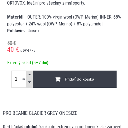
ORTOVOX. Ideální pro všechny zimní sporty.
Materiál
OUTER: 100% virgin wool (OWP-Merino) INNER: 68%
polyester + 24% wool (OWP-Merino) + 8% polyamide|
Pohlavie
Unisex
50 €
40
€
s DPH / ks
Externý sklad (5–7 dní)
Pridať do košíka
ks
PRO BEANIE GLACIER GREY ONESIZE
Keď hľadáš
odolnú
čiapku do extrémnych podmienok, ale zároveň