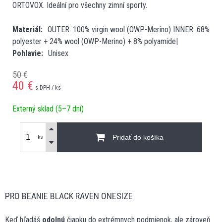
ORTOVOX. Ideální pro všechny zimní sporty.
Materiál
OUTER: 100% virgin wool (OWP-Merino) INNER: 68%
polyester + 24% wool (OWP-Merino) + 8% polyamide|
Pohlavie
Unisex
50 €
40
€
s DPH / ks
Externý sklad (5–7 dní)
Pridať do košíka
ks
PRO BEANIE BLACK RAVEN ONESIZE
Keď hľadáš
odolnú
čiapku do extrémnych podmienok, ale zároveň