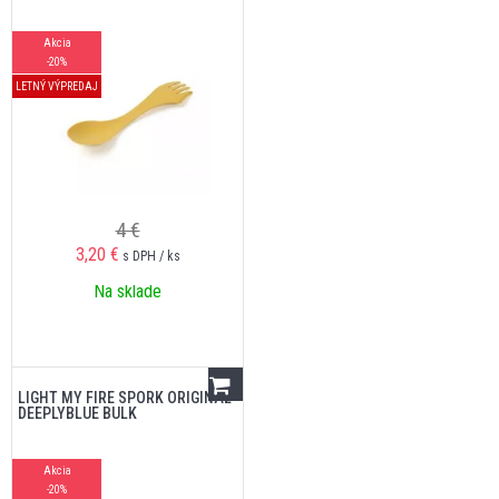
Akcia
-20%
LETNÝ VÝPREDAJ
4 €
3,20
€
s DPH / ks
Na sklade
LIGHT MY FIRE SPORK ORIGINAL
DEEPLYBLUE BULK
Akcia
-20%