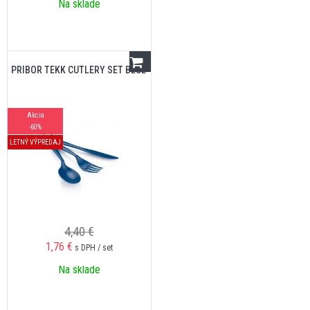
Na sklade
PRÍBOR TEKK CUTLERY SET BLUE
Akcia
-60%
LETNÝ VÝPREDAJ
4,40 €
1,76
€
s DPH / set
Na sklade