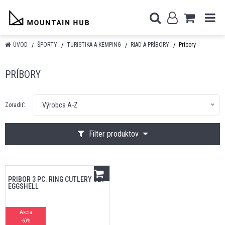
ÚVOD
ŠPORTY
TURISTIKA A KEMPING
RIAD A PRÍBORY
Príbory
PRÍBORY
Výrobca A-Z
Zoradiť:
Filter produktov
PRÍBOR 3 PC. RING CUTLERY SET
EGGSHELL
Akcia
-60%