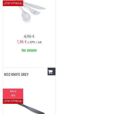
LETNÝ VÝPREDAJ
4,90 €
1,96
€
s DPH / set
Na sklade
NÔŽ KNIFE GREY
Akcia
-60%
LETNÝ VÝPREDAJ