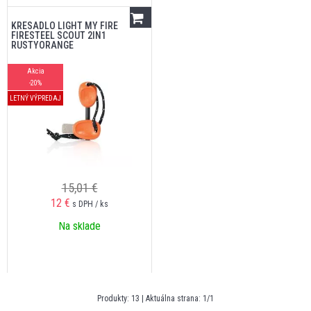
KRESADLO LIGHT MY FIRE
FIRESTEEL SCOUT 2IN1
RUSTYORANGE
Akcia
-20%
LETNÝ VÝPREDAJ
15,01 €
12
€
s DPH / ks
Na sklade
Produkty:
13
| Aktuálna strana:
1
/
1