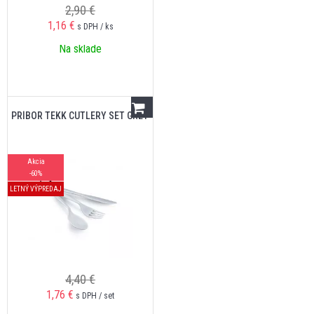
2,90 €
1,16
€
s DPH / ks
Na sklade
PRÍBOR TEKK CUTLERY SET GREY
Akcia
-60%
LETNÝ VÝPREDAJ
4,40 €
1,76
€
s DPH / set