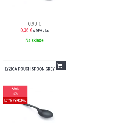
0,90 €
0,36
€
s DPH / ks
Na sklade
LYŽICA POUCH SPOON GREY
Akcia
-60%
LETNÝ VÝPREDAJ