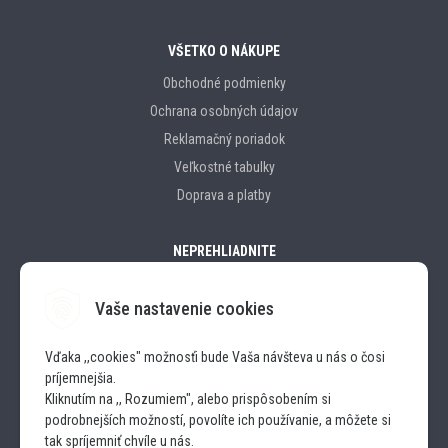
VŠETKO O NÁKUPE
Obchodné podmienky
Ochrana osobných údajov
Reklamačný poriadok
Veľkostné tabulky
Doprava a platby
NEPREHLIADNITE
Vaše nastavenie cookies
Značky
Vďaka ,,cookies" možnosťi bude Vaša návšteva u nás o čosi
príjemnejšia.
SLEDUJTE NÁS
Kliknutím na ,, Rozumiem", alebo prispôsobením si
podrobnejších možností, povolíte ich používanie, a môžete si
INSTAGRAM
tak spríjemniť chvíle u nás.