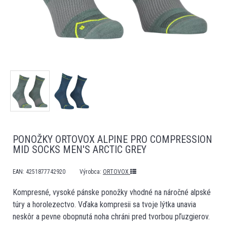
PONOŽKY ORTOVOX ALPINE PRO COMPRESSION
MID SOCKS MEN'S ARCTIC GREY
EAN:
4251877742920
Výrobca:
ORTOVOX
Kompresné, vysoké pánske ponožky vhodné na náročné alpské
túry a horolezectvo. Vďaka kompresii sa tvoje lýtka unavia
neskôr a pevne obopnutá noha chráni pred tvorbou pľuzgierov.