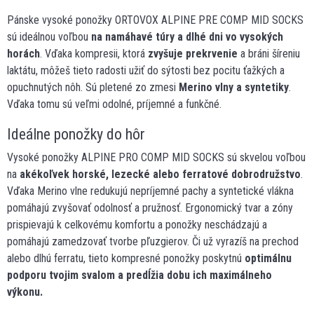
Pánske vysoké ponožky ORTOVOX ALPINE PRE COMP MID SOCKS
sú ideálnou voľbou
na namáhavé túry a dlhé dni vo vysokých
horách
. Vďaka kompresii, ktorá
zvyšuje prekrvenie
a bráni šíreniu
laktátu, môžeš tieto radosti užiť do sýtosti bez pocitu ťažkých a
opuchnutých nôh. Sú pletené zo zmesi
Merino vlny a syntetiky
.
Vďaka tomu sú veľmi odolné, príjemné a funkčné.
Ideálne ponožky do hôr
Vysoké ponožky ALPINE PRO COMP MID SOCKS sú skvelou voľbou
na
akékoľvek horské, lezecké alebo ferratové dobrodružstvo
.
Vďaka Merino vlne redukujú nepríjemné pachy a syntetické vlákna
pomáhajú zvyšovať odolnosť a pružnosť. Ergonomický tvar a zóny
prispievajú k celkovému komfortu a ponožky neschádzajú a
pomáhajú zamedzovať tvorbe pľuzgierov. Či už vyrazíš na prechod
alebo dlhú ferratu, tieto kompresné ponožky poskytnú
optimálnu
podporu tvojim svalom a predĺžia dobu ich maximálneho
výkonu.