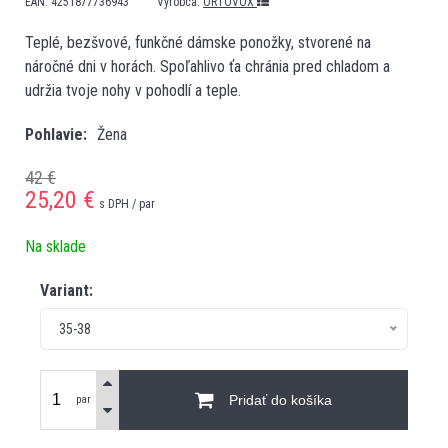
EAN:
4251877736943
Výrobca:
ORTOVOX
Teplé, bezšvové, funkčné dámske ponožky, stvorené na
náročné dni v horách. Spoľahlivo ťa chránia pred chladom a
udržia tvoje nohy v pohodlí a teple.
Pohlavie
Žena
42 €
25,20
€
s DPH / par
Na sklade
Variant:
35-38
Pridať do košíka
par