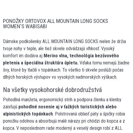
PONOŽKY ORTOVOX ALL MOUNTAIN LONG SOCKS
WOMEN'S WABISABI
Dámske podkolienky ALL MOUNTAIN LONG SOCKS nielen že držia
tvoje nohy v teple, ale tiež skvele odvádzajú vlhkosť. Vysoký
komfort im dodáva aj
Merino vlna, technológia bezšvového
pletenia a špeciálna štruktúra úpletu.
Vďaka tomu nemajú žiadne
švy, ktoré by tlačili v topánkach. To všetko ti skvele poslúži počas
dlhých horských výstupov vo vysokých nadmorských výškach.
Na všetky vysokohorské dobrodružstvá
Pohodlná manžeta, ergonomický strih a podpora členku a klenby
zaisťujú
pohodlné nosenie aj v ťažkých turistických alebo
alpinistických topánkach
. Polstrovaná oblasť päty a špičky robia
ponožku odolnou a absorbujú malé nárazy pri chôdzi do kopca a z
kopca. V neposlednom rade moderný a veselý design robí z ALL