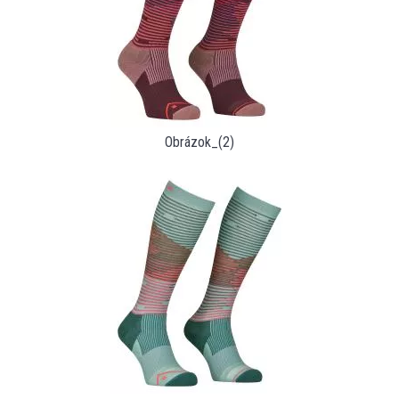
Obrázok_(2)