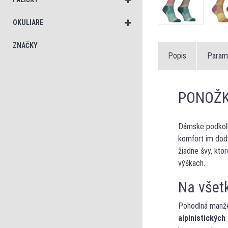
OKULIARE
ZNAČKY
Popis
Param
PONOŽK
Dámske podkoli
komfort im dod
žiadne švy, kto
výškach.
Na všet
Pohodlná manžet
alpinistických