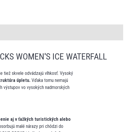
CKS WOMEN'S ICE WATERFALL
 tiež skvele odvádzajú vlhkosť. Vysoký
ruktúra úpletu.
Vďaka tomu nemajú
ských výstupov vo vysokých nadmorských
nie aj v ťažkých turistických alebo
absorbujú malé nárazy pri chôdzi do