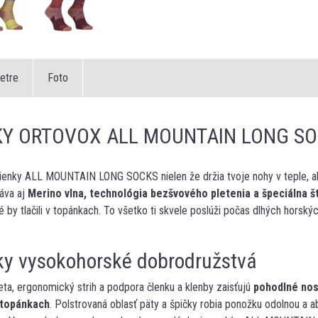
etre
Foto
Y ORTOVOX ALL MOUNTAIN LONG SO
enky ALL MOUNTAIN LONG SOCKS nielen že držia tvoje nohy v teple, ale
áva aj
Merino vlna, technológia bezšvového pletenia a špeciálna št
ré by tlačili v topánkach. To všetko ti skvele poslúži počas dlhých hor
ky vysokohorské dobrodružstvá
a, ergonomický strih a podpora členku a klenby zaisťujú
pohodlné nose
 topánkach
. Polstrovaná oblasť päty a špičky robia ponožku odolnou a 