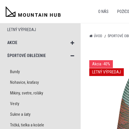
O NÁS
POŽIČ
LETNÝ VÝPREDAJ
ÚVOD
ŠPORTOVÉ OB
AKCIE
ŠPORTOVÉ OBLEČENIE
Akcia
-40%
Bundy
LETNÝ VÝPREDAJ
Nohavice, kraťasy
Mikiny, svetre, roláky
Vesty
Sukne a šaty
Tričká, tielka a košele