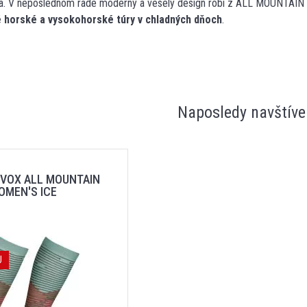
a. V neposlednom rade moderný a veselý design robí z ALL MOUNTAIN
é horské a vysokohorské túry v chladných dňoch
.
Naposledy navštíve
VOX ALL MOUNTAIN
OMEN'S ICE
J