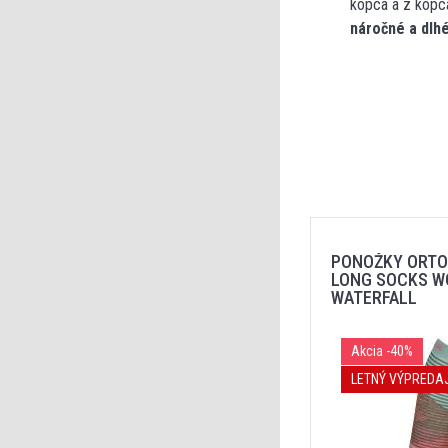
kopca a z kopc
náročné a dlh
PONOŽKY ORTO
LONG SOCKS W
WATERFALL
Akcia
-40%
LETNÝ VÝPREDA