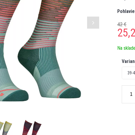
Pohlavie
42 €
25,
Na sklad
Varian
39-