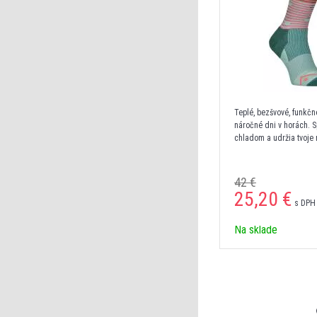
Teplé, bezšvové, funkč
náročné dni v horách. S
chladom a udržia tvoje 
42 €
25,20 €
s DPH 
Na sklade