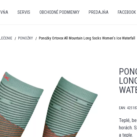
OVŇA
SERVIS
OBCHODNÉ PODMIENKY
PREDAJŇA
FACEBOOK
LEČENIE
PONOŽKY
Ponožky Ortovox All Mountain Long Socks Women's Ice Waterfall
PON
LON
WAT
EAN:
42518
Teplé, be
horách. S
a teple.