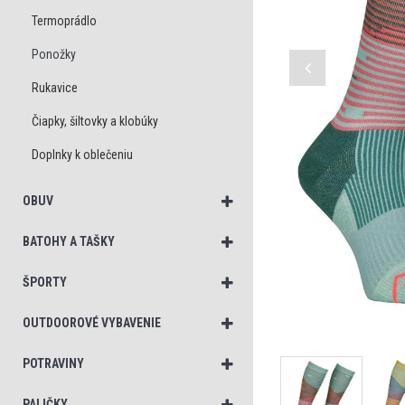
Termoprádlo
Ponožky
Rukavice
Čiapky, šiltovky a klobúky
Doplnky k oblečeniu
OBUV
BATOHY A TAŠKY
ŠPORTY
OUTDOOROVÉ VYBAVENIE
POTRAVINY
PALIČKY