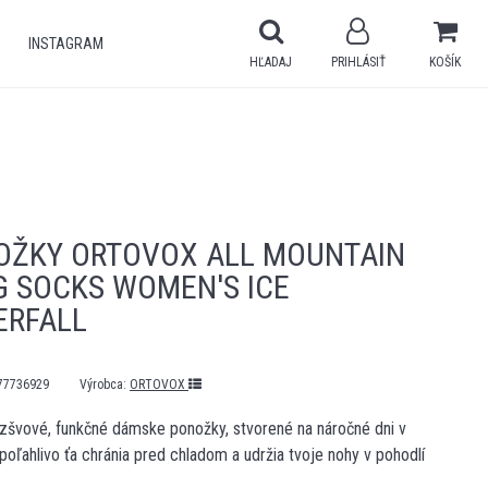
INSTAGRAM
HĽADAJ
PRIHLÁSIŤ
KOŠÍK
OŽKY ORTOVOX ALL MOUNTAIN
G SOCKS WOMEN'S ICE
ERFALL
77736929
Výrobca:
ORTOVOX
zšvové, funkčné dámske ponožky, stvorené na náročné dni v
poľahlivo ťa chránia pred chladom a udržia tvoje nohy v pohodlí