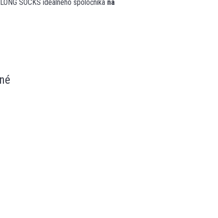
 LONG SOCKS ideálneho spoločníka
na
né