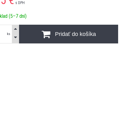
55
€
s DPH
klad (5–7 dní)
Pridať do košíka
ks