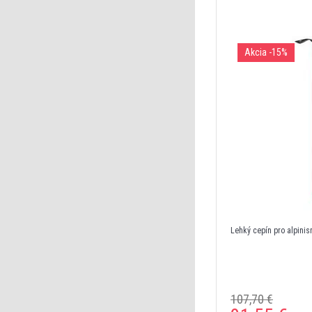
Akcia
-15%
Lehký cepín pro alpinis
107,70 €