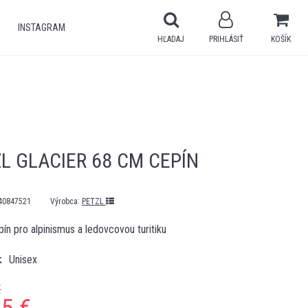
INSTAGRAM
HĽADAJ
PRIHLÁSIŤ
KOŠÍK
L GLACIER 68 CM CEPÍN
40847521
Výrobca:
PETZL
ín pro alpinismus a ledovcovou turitiku
Unisex
€