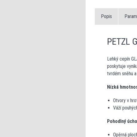
Popis
Param
PETZL G
Lehký cepín GLA
poskytuje vynik
tvrdém sněhu a 
Nízká hmotnos
Otvory v hro
Váží pouhýc
Pohodlný úcho
Opěrná ploch