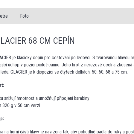
etre
Foto
LACIER 68 CM CEPÍN
CIER je klasický cepín pro cestování po ledovci. S tvarovanou hlavou n
ající úchop v pozici piolet-canne. Jeho hrot z nerezové oceli a zkosená 
ledu. GLACIER je k dispozici ve čtyřech délkách: 50, 60, 68 a 75 cm.
t:
tu snižují hmotnost a umožňují připojení karabiny
h 320 g v 50 cm verzi
p:
a na horní části hlavy je navržena tak, aby pohodlně padla do ruky a posk