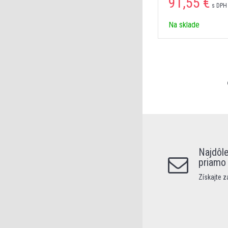
91,55 €
s DPH
Na sklade
Najdôle
priamo
Získajte 