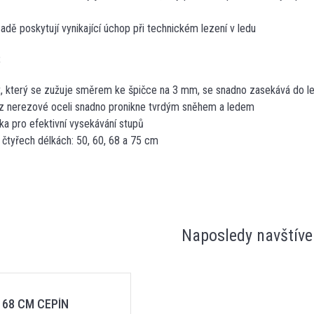
adě poskytují vynikající úchop při technickém lezení v ledu
:
t, který se zužuje směrem ke špičce na 3 mm, se snadno zasekává do l
 z nerezové oceli snadno pronikne tvrdým sněhem a ledem
ka pro efektivní vysekávání stupů
 čtyřech délkách: 50, 60, 68 a 75 cm
Naposledy navštíve
 68 CM CEPÍN