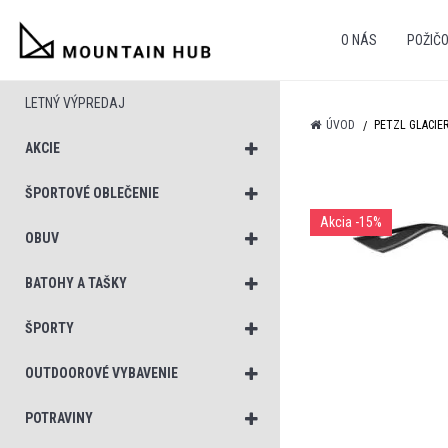
O NÁS
POŽIČ
LETNÝ VÝPREDAJ
ÚVOD
PETZL GLACIER
AKCIE
ŠPORTOVÉ OBLEČENIE
Akcia
-15%
OBUV
BATOHY A TAŠKY
ŠPORTY
OUTDOOROVÉ VYBAVENIE
POTRAVINY