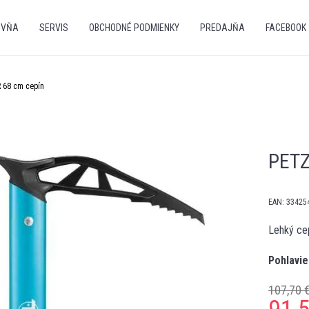
OVŇA
SERVIS
OBCHODNÉ PODMIENKY
PREDAJŇA
FACEBOOK
 68 cm cepín
PETZ
EAN:
33425
Lehký cep
Pohlavie
107,70 