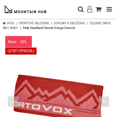
ÚVOD
ŠPORTOVÉ OBLEČENIE
DOPLNKY K OBLEČENIU
ČELENKY, ŠATKY,
ŠÁLY, KUKLY
Peak Headband Sunset Orange Onesize
Akcia
-25%
LETNÝ VÝPREDAJ