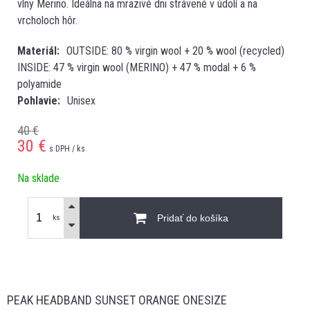
vlny Merino. Ideálna na mrazivé dni strávené v údolí a na
vrcholoch hôr.
Materiál
OUTSIDE: 80 % virgin wool + 20 % wool (recycled)
INSIDE: 47 % virgin wool (MERINO) + 47 % modal + 6 %
polyamide
Pohlavie
Unisex
40 €
30
€
s DPH / ks
Na sklade
Pridať do košíka
ks
PEAK HEADBAND SUNSET ORANGE ONESIZE