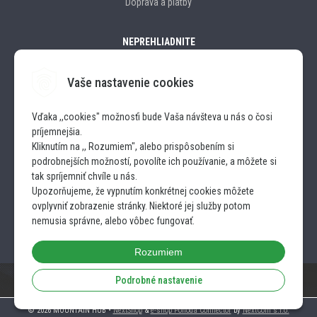
Doprava a platby
NEPREHLIADNITE
Vaše nastavenie cookies
Značky
Vďaka ,,cookies" možnosťi bude Vaša návšteva u nás o čosi
príjemnejšia.
SLEDUJTE NÁS
Kliknutím na ,, Rozumiem", alebo prispôsobením si
podrobnejších možností, povolíte ich používanie, a môžete si
INSTAGRAM
tak spríjemniť chvíle u nás.
Upozorňujeme, že vypnutím konkrétnej cookies môžete
ovplyvniť zobrazenie stránky. Niektoré jej služby potom
FACEBOOK
nemusia správne, alebo vôbec fungovať.
Rozumiem
Podrobné nastavenie
© 2026 MOUNTAIN HUB •
NextShop
&
e-shop Pohoda Connector
by
NextCom s.r.o.