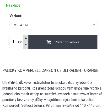
Na sklade
Variant:
98-140CM
Pridať do košíka
par
PALIČKY KOMPERDELL CARBON C2 ULTRALIGHT ORANGE
Ultraľahké, dĺžkovo nastaviteľné turistické palice vyrobené z
kvalitného karbónu. Rozšírená zóna úchopu vám umožňuje rýchlo a
jednoducho meniť úchop na strmých svahoch a nastavovať lezecké
pomôcky bez zmeny dĺžky – najobľúbenejšia turistická palica
Komperdell. Veľkosť balenia: 98 cm nastaviteľná od 110 - 140 cm.