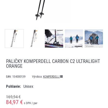
PALIČKY KOMPERDELL CARBON C2 ULTRALIGHT
ORANGE
EAN:
154000139
Výrobca:
KOMPERDELL
Pohlavie
Unisex
169,94 €
84,97
€
s DPH / par