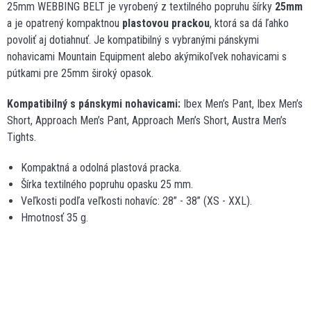
25mm WEBBING BELT je vyrobený z textilného popruhu šírky
25mm
a je opatrený kompaktnou
plastovou prackou
, ktorá sa dá ľahko
povoliť aj dotiahnuť. Je kompatibilný s vybranými pánskymi
nohavicami Mountain Equipment alebo akýmikoľvek nohavicami s
pútkami pre 25mm široký opasok.
Kompatibilný s pánskymi nohavicami:
Ibex Men’s Pant, Ibex Men’s
Short, Approach Men’s Pant, Approach Men’s Short, Austra Men’s
Tights.
Kompaktná a odolná plastová pracka.
Šírka textilného popruhu opasku 25 mm.
Veľkosti podľa veľkosti nohavíc: 28” - 38” (XS - XXL).
Hmotnosť 35 g.