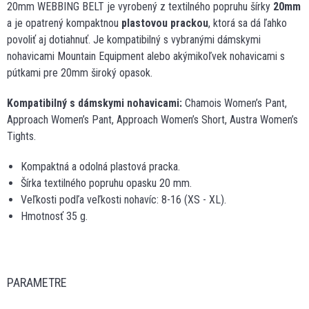
20mm WEBBING BELT je vyrobený z textilného popruhu šírky
20mm
a je opatrený kompaktnou
plastovou prackou
, ktorá sa dá ľahko
povoliť aj dotiahnuť. Je kompatibilný s vybranými dámskymi
nohavicami Mountain Equipment alebo akýmikoľvek nohavicami s
pútkami pre 20mm široký opasok.
Kompatibilný s dámskymi nohavicami:
Chamois Women’s Pant,
Approach Women’s Pant, Approach Women’s Short, Austra Women’s
Tights.
Kompaktná a odolná plastová pracka.
Šírka textilného popruhu opasku 20 mm.
Veľkosti podľa veľkosti nohavíc: 8-16 (XS - XL).
Hmotnosť 35 g.
PARAMETRE