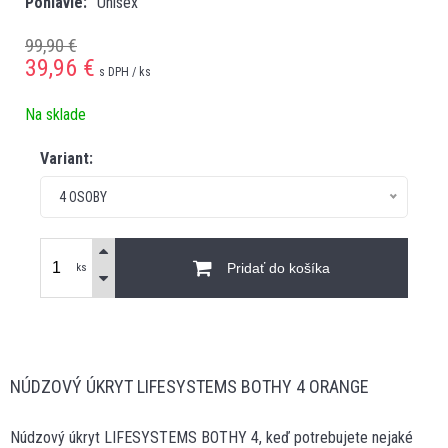
Pohlavie
Unisex
99,90 €
39,96
€
s DPH / ks
Na sklade
Variant:
4 OSOBY
Pridať do košíka
ks
NÚDZOVÝ ÚKRYT LIFESYSTEMS BOTHY 4 ORANGE
Núdzový úkryt LIFESYSTEMS BOTHY 4, keď potrebujete nejaké