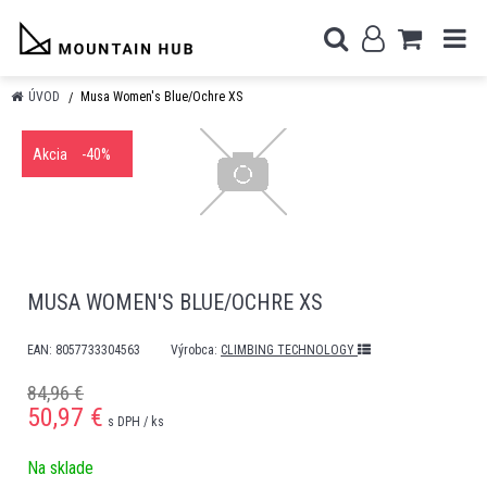
ÚVOD
Musa Women's Blue/Ochre XS
Akcia
-40%
MUSA WOMEN'S BLUE/OCHRE XS
EAN:
8057733304563
Výrobca:
CLIMBING TECHNOLOGY
84,96 €
50,97
€
s DPH / ks
Na sklade