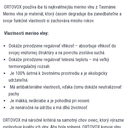
ORTOVOX používa iba tú najkvalitnejšiu merino vlnu z Tasmánie.
Merino vlna je materiál, ktorý časom degraduje iba zanedbateľne a
svoje funkčné vlastnosti si zachováva mnoho rokov.
Vlastnosti merino vlny:
Dokáže prirodzene regulovať vlhkosť – absorbuje vlhkosť do
svojej vnútornej štruktúry a na povrchu zostáva suchá.
Dokáže prirodzene regulovať telesnú teplotu – má veľký
termoregulačný rozsah.
Je 100% šetrná k životnému prostrediu a je ekologicky
udržateľná.
Má antibakteriálne vlastnosti, vďaka čomu dokáže neutralizovať
pachy.
Je mäkká, neškriabe a je pohodlná pri nosení.
Je nenáročná na údržbu a má dlhú životnosť.
ORTOVOX má náročné kritériá na samotný chov oviec, ktorý výrazne
ovplyvňuje kvalitu ich vlny. Aby bola splnená, ORTOVOX kupuje vlnu