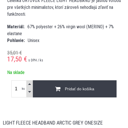
Čelenka ORTOVOX FLEECE LIGHT HEADBAND je jasnou voľbou
pre všetkých minimalistov, ktorí zároveň nehodlajú zľaviť na
funkčnosti.
Materiál
67% polyester + 26% virgin wool (MERINO) + 7%
elastane
Pohlavie
Unisex
35,01 €
17,50
€
s DPH / ks
Na sklade
Pridať do košíka
ks
LIGHT FLEECE HEADBAND ARCTIC GREY ONESIZE