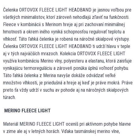
Čelenka ORTOVOX FLEECE LIGHT HEADBAND je jasnou voľbou pre
všetkých minimalistov, ktorí zároveň nehodlajú zľaviť na funkčnosti.
Fleece v kombinácii s Merinom hreje aj pri zachovaní minimálnej
hmotnosti a okrem iného vyniká schopnosťou regulovať teplotu a
vlhkosť. Táto ľahká čelenka je robená na náročné skialpové výstupy.
Čelenka ORTOVOX FLEECE LIGHT HEADBAND ti udrží hlavu v teple
aj v tých najväčších mrazoch. Kolekcia ORTOVOX FLEECE LIGHT
využíva kombináciu Merino vlny, polyesteru a elastanu, ktorá zaisťuje
vynikajúcu termoreguláciu a zároveň ponúka úplnú voľnosť pohybu.
Táto ľahká čelenka z Merina navyše dokáže odvádzať veľké
množstvo vlhkosti, je priedušná a hreje aj keď je práve mokrá. Práve
preto ťa vždy udrží v suchu av pohode aj na náročných skialpových
túrach.
MERINO FLEECE LIGHT
Materiál MERINO FLEECE LIGHT oceníš pri aktívnom pohybe hlavne
v zime ale aj v letných horách. Vďaka tasmánskej merino vlne,