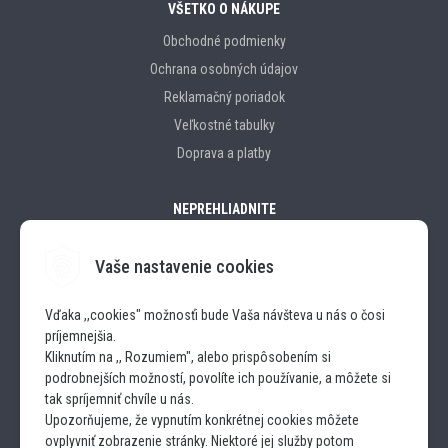
VŠETKO O NÁKUPE
Obchodné podmienky
Ochrana osobných údajov
Reklamačný poriadok
Veľkostné tabulky
Doprava a platby
NEPREHLIADNITE
Vaše nastavenie cookies
Značky
Vďaka ,,cookies" možnosťi bude Vaša návšteva u nás o čosi
príjemnejšia.
SLEDUJTE NÁS
Kliknutím na ,, Rozumiem", alebo prispôsobením si
podrobnejších možností, povolíte ich používanie, a môžete si
INSTAGRAM
tak spríjemniť chvíle u nás.
Upozorňujeme, že vypnutím konkrétnej cookies môžete
ovplyvniť zobrazenie stránky. Niektoré jej služby potom
FACEBOOK