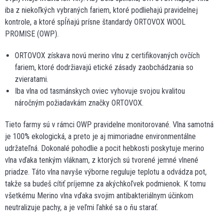
iba z niekoľkých vybraných fariem, ktoré podliehajú pravidelnej
kontrole, a ktoré spĺňajú prísne štandardy ORTOVOX WOOL
PROMISE (OWP).
ORTOVOX získava novú merino vlnu z certifikovaných ovčích
fariem, ktoré dodržiavajú etické zásady zaobchádzania so
zvieratami.
Iba vlna od tasmánskych oviec vyhovuje svojou kvalitou
náročným požiadavkám značky ORTOVOX.
Tieto farmy sú v rámci OWP pravidelne monitorované. Vlna samotná
je 100% ekologická, a preto je aj mimoriadne environmentálne
udržateľná. Dokonalé pohodlie a pocit hebkosti poskytuje merino
vlna vďaka tenkým vláknam, z ktorých sú tvorené jemné vlnené
priadze. Táto vlna navyše výborne reguluje teplotu a odvádza pot,
takže sa budeš cítiť príjemne za akýchkoľvek podmienok. K tomu
všetkému Merino vlna vďaka svojim antibakteriálnym účinkom
neutralizuje pachy, a je veľmi ľahké sa o ňu starať.