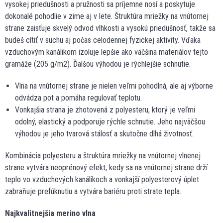
vysokej priedušnosti a pružnosti sa príjemne nosí a poskytuje
dokonalé pohodlie v zime aj v lete. Štruktúra mriežky na vnútornej
strane zaisťuje skvelý odvod vlhkosti a vysokú priedušnosť, takže sa
budeš cítiť v suchu aj počas celodennej fyzickej aktivity. Vďaka
vzduchovým kanálikom izoluje lepšie ako väčšina materiálov tejto
gramáže (205 g/m2). Ďalšou výhodou je rýchlejšie schnutie.
Vlna na vnútornej strane je nielen veľmi pohodlná, ale aj výborne
odvádza pot a pomáha regulovať teplotu.
Vonkajšia strana je zhotovená z polyesteru, ktorý je veľmi
odolný, elastický a podporuje rýchle schnutie. Jeho najväčšou
výhodou je jeho tvarová stálosť a skutočne dlhá životnosť.
Kombinácia polyesteru a štruktúra mriežky na vnútornej vlnenej
strane vytvára neoprénový efekt, kedy sa na vnútornej strane drží
teplo vo vzduchových kanálikoch a vonkajší polyesterový úplet
zabraňuje prefúknutiu a vytvára bariéru proti strate tepla.
Najkvalitnejšia merino vlna