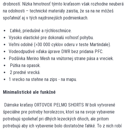
drobností. Nízka hmotnosť týmto kraťasom však rozhodne neuberá
na odolnosti – technické materiály zaistia, že sa na ne môžeš
spoľahnúť aj v tých najdrsnejších podmienkach.
Ľahké, priedušné a rýchloschnúce.
Vysoko elastické pre dokonalú voľnosť pohybu.
Veľmi odolné (>30 000 cyklov oderu v teste Martindale).
Vodeodpudivé vďaka úprave DWR bez pridania PFC.
Podšívka Merino Mesh na vnútornej strane pása a vreciek.
Pútka na opasok.
2 predné vrecká.
1 vrecko na stehne na zips - na mapu.
Minimalistické ale funkčné
Dámske kraťasy ORTOVOX PELMO SHORTS W boli vytvorené
špeciálne pre potreby horolezcov, ktorí sa na svoje vybavenie
potrebujú spoliehať pri dlhých lezeckých dňoch, ale pritom
potrebujú aby ich vybavenie bolo dostatočne ľahké. To z nich robí