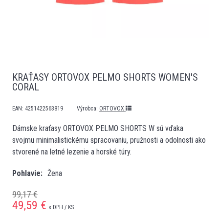
KRAŤASY ORTOVOX PELMO SHORTS WOMEN'S
CORAL
EAN:
4251422563819
Výrobca:
ORTOVOX
Dámske kraťasy ORTOVOX PELMO SHORTS W sú vďaka
svojmu minimalistickému spracovaniu, pružnosti a odolnosti ako
stvorené na letné lezenie a horské túry.
Pohlavie
Žena
99,17 €
49,59
€
s DPH / KS