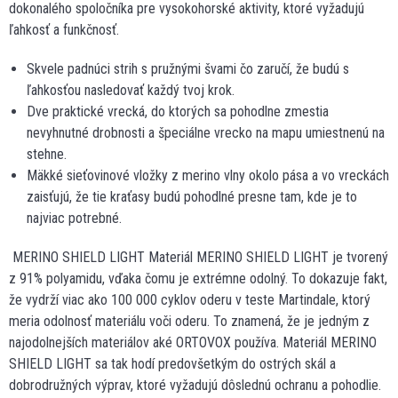
dokonalého spoločníka pre vysokohorské aktivity, ktoré vyžadujú
ľahkosť a funkčnosť.
Skvele padnúci strih s pružnými švami čo zaručí, že budú s
ľahkosťou nasledovať každý tvoj krok.
Dve praktické vrecká, do ktorých sa pohodlne zmestia
nevyhnutné drobnosti a špeciálne vrecko na mapu umiestnenú na
stehne.
Mäkké sieťovinové vložky z merino vlny okolo pása a vo vreckách
zaisťujú, že tie kraťasy budú pohodlné presne tam, kde je to
najviac potrebné.
MERINO SHIELD LIGHT Materiál MERINO SHIELD LIGHT je tvorený
z 91% polyamidu, vďaka čomu je extrémne odolný. To dokazuje fakt,
že vydrží viac ako 100 000 cyklov oderu v teste Martindale, ktorý
meria odolnosť materiálu voči oderu. To znamená, že je jedným z
najodolnejších materiálov aké ORTOVOX používa. Materiál MERINO
SHIELD LIGHT sa tak hodí predovšetkým do ostrých skál a
dobrodružných výprav, ktoré vyžadujú dôslednú ochranu a pohodlie.