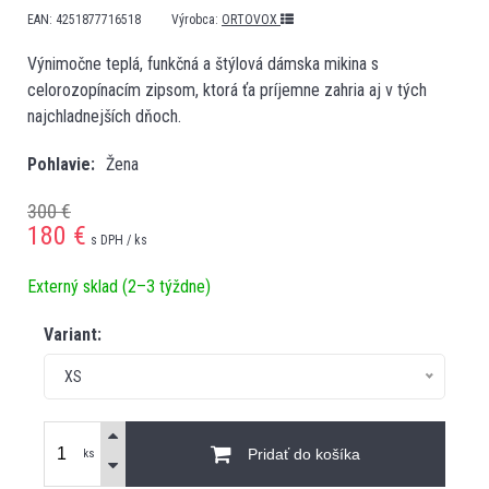
EAN:
4251877716518
Výrobca:
ORTOVOX
Výnimočne teplá, funkčná a štýlová dámska mikina s
celorozopínacím zipsom, ktorá ťa príjemne zahria aj v tých
najchladnejších dňoch.
Pohlavie
Žena
300 €
180
€
s DPH / ks
Externý sklad (2–3 týždne)
Variant:
XS
Pridať do košíka
ks